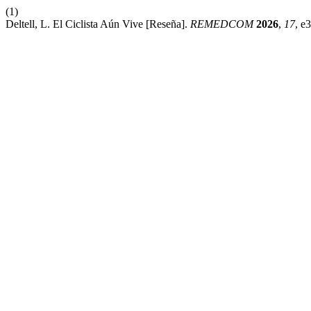
(1)
Deltell, L. El Ciclista Aún Vive [Reseña].
REMEDCOM
2026
,
17
, e