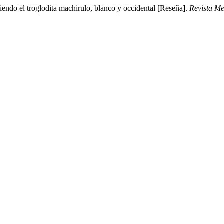
siendo el troglodita machirulo, blanco y occidental [Reseña].
Revista M