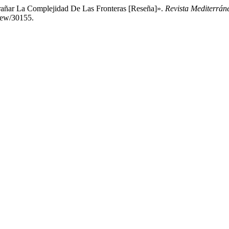
trañar La Complejidad De Las Fronteras [Reseña]».
Revista Mediterrá
view/30155.