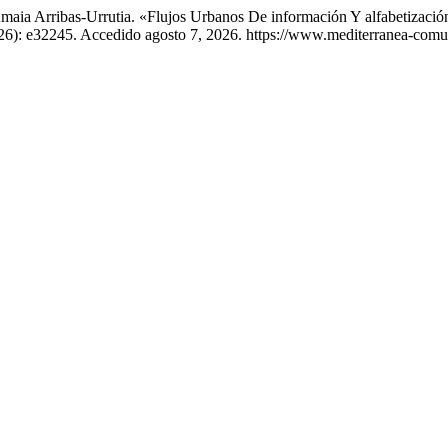
Amaia Arribas-Urrutia. «Flujos Urbanos De información Y alfabetizac
026): e32245. Accedido agosto 7, 2026. https://www.mediterranea-comun