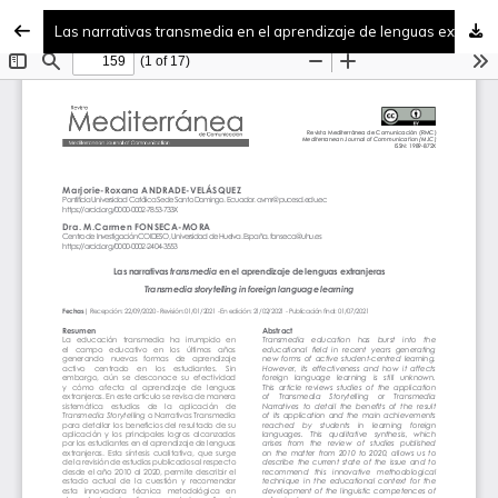
Las narrativas transmedia en el aprendizaje de lenguas extranjeras