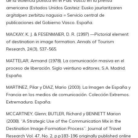
de la violencia política en el País Vasco en la prensa
americana (Estados Unidos Gasteiz: Eusko jaurlaritzaren
argitalpen zerbitzu nagusia = Servicio central de
publicaciones del Gobierno Vasco. España.
MACKAY, K. J. & FESENMAIER, D. R. (1997) ―Pictorial element
of destination in image formation. Annals of Tourism
Research, 24(3), 537-565.
MATTELAR, Armand (1978). La comunicación masiva en el
proceso de liberación. Siglo veintiuno editores, S.A. Madrid.
España.
MARTINEZ, Pilar y DIAZ, Mario (2003). La Imagen de España y
Francia en los medios de comunicación. Colección Extremos.
Extremadura. España.
MCCARTNEY, Glenn; BUTLER, Richard y BENNETT Marion
(2008). “A Strategic Use of the Communication Mix in the
Destination Image-Formation Process”. Journal of Travel
Research Vol. 47, No. 2, p.p183-196 originally published online