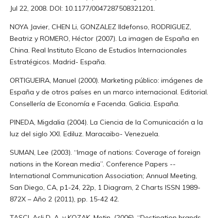
Jul 22, 2008. DOI: 10.1177/0047287508321201.
NOYA Javier, CHEN Li, GONZALEZ Ildefonso, RODRIGUEZ,
Beatriz y ROMERO, Héctor (2007). La imagen de España en
China. Real Instituto Elcano de Estudios Internacionales
Estratégicos. Madrid- España.
ORTIGUEIRA, Manuel (2000). Marketing público: imágenes de
España y de otros países en un marco internacional. Editorial.
Consellería de Economía e Facenda. Galicia. España.
PINEDA, Migdalia (2004). La Ciencia de la Comunicación a la
luz del siglo XXI. Ediluz. Maracaibo- Venezuela.
SUMAN, Lee (2003). “Image of nations: Coverage of foreign
nations in the Korean media”. Conference Papers --
International Communication Association; Annual Meeting,
San Diego, CA, p1-24, 22p, 1 Diagram, 2 Charts ISSN 1989-
872X – Año 2 (2011), pp. 15-42 42.
TASCI, Asli D. A. y KOZAK, Metin, (2006). “Destination brands