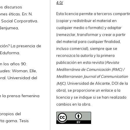
4.0/
os discursos
nes éticas. En: N.
Esta licencia permite a terceros comparti
 Social Corporativa.
(copiar y redistribuir el material en
Benjumea,
cualquier medio o formato) y adaptar
(remezclar, transformar y crear a partir
del material para cualquier finalidad,
ción? La presencia de
incluso comercial), siempre que se
: Eduforma.
reconozca la autoría y la primera
publicación en esta revista (
Revista
n los años 90:
Mediterránea de Comunicación (RMC) /
uales: Woman, Elle,
Mediterranean Journal of Communication
ral. Universidad del
(MJC)
, Universidad de Alicante, DOI de la
obra), se proporcione un enlace a la
de la prensa femenina
licencia y se indique si se han realizado
cambios en la obra.
propios del
lta gama. Tesis