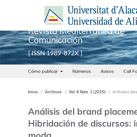
Revista Mediterránea de
Comunicación
ISSN 1989-872X
Cómo publicar
Números
Avisos
Call F
Inicio
/
Archivos
/
Vol. 6 Núm. 1 (2015)
/
Artículos de
Análisis del brand placeme
Hibridación de discursos: i
moda