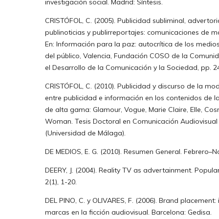
investigación social. Madrid: Síntesis.
CRISTÓFOL, C. (2005). Publicidad subliminal, advertori
publinoticias y publirreportajes: comunicaciones de m
En: Información para la paz: autocrítica de los medio
del público, Valencia, Fundación COSO de la Comuni
el Desarrollo de la Comunicación y la Sociedad, pp. 2
CRISTÓFOL, C. (2010). Publicidad y discurso de la mod
entre publicidad e información en los contenidos de l
de alta gama: Glamour, Vogue, Marie Claire, Elle, Cos
Woman. Tesis Doctoral en Comunicación Audiovisual 
(Universidad de Málaga).
DE MEDIOS, E. G. (2010). Resumen General. Febrero–N
DEERY, J. (2004). Reality TV as advertainment. Popul
2(1), 1-20.
DEL PINO, C. y OLIVARES, F. (2006). Brand placement: 
marcas en la ficción audiovisual. Barcelona: Gedisa.