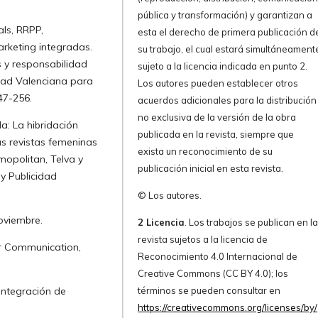
pública y transformación) y garantizan a
als, RRPP,
esta el derecho de primera publicación d
arketing integradas.
su trabajo, el cual estará simultáneament
s y responsabilidad
sujeto a la licencia indicada en punto 2.
dad Valenciana para
Los autores pueden establecer otros
47-256.
acuerdos adicionales para la distribución
no exclusiva de la versión de la obra
a: La hibridación
publicada en la revista, siempre que
as revistas femeninas
exista un reconocimiento de su
mopolitan, Telva y
publicación inicial en esta revista.
y Publicidad
© Los autores.
oviembre.
2 Licencia
. Los trabajos se publican en l
revista sujetos a la licencia de
ar Communication,
Reconocimiento 4.0 Internacional de
Creative Commons (CC BY 4.0); los
integración de
términos se pueden consultar en
https://creativecommons.org/licenses/by/