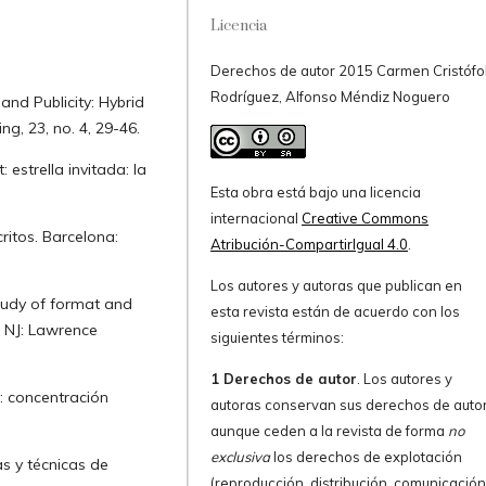
Licencia
Derechos de autor 2015 Carmen Cristófo
Rodríguez, Alfonso Méndiz Noguero
nd Publicity: Hybrid
ng, 23, no. 4, 29-46.
estrella invitada: la
Esta obra está bajo una licencia
internacional
Creative Commons
ritos. Barcelona:
Atribución-CompartirIgual 4.0
.
Los autores y autoras que publican en
study of format and
esta revista están de acuerdo con los
, NJ: Lawrence
siguientes términos:
1 Derechos de autor
. Los autores y
: concentración
autoras conservan sus derechos de autor
aunque ceden a la revista de forma
no
exclusiva
los derechos de explotación
as y técnicas de
(reproducción, distribución, comunicació