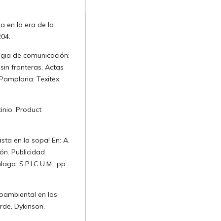
 en la era de la
204.
egia de comunicación:
sin fronteras, Actas
 Pamplona: Texitex,
inio, Product
asta en la sopa! En: A.
ón. Publicidad
ga: S.P.I.C.U.M., pp.
ioambiental en los
erde, Dykinson,