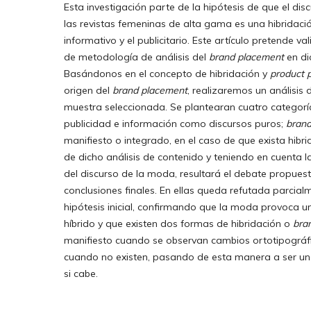
Esta investigación parte de la hipótesis de que el di
las revistas femeninas de alta gama es una hibridació
informativo y el publicitario. Este artículo pretende v
de metodología de análisis del
brand placement
en di
Basándonos en el concepto de hibridación y
product 
origen del
brand placement
, realizaremos un análisis 
muestra seleccionada. Se plantearan cuatro categoría
publicidad e información como discursos puros;
brand
manifiesto o integrado, en el caso de que exista hibri
de dicho análisis de contenido y teniendo en cuenta l
del discurso de la moda, resultará el debate propues
conclusiones finales. En ellas queda refutada parcial
hipótesis inicial, confirmando que la moda provoca u
híbrido y que existen dos formas de hibridación o
bra
manifiesto cuando se observan cambios ortotipográfi
cuando no existen, pasando de esta manera a ser una
si cabe.