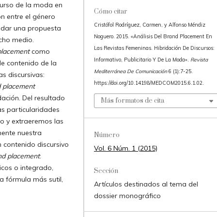
scurso de la moda en
Cómo citar
n entre el género
Cristófol Rodríguez, Carmen, y Alfonso Méndiz
alidar una propuesta
Noguero. 2015. «Análisis Del Brand Placement En
cho medio.
Las Revistas Femeninas. Hibridación De Discursos:
placement
como
Informativo, Publicitario Y De La Moda».
Revista
de contenido de la
Mediterránea De Comunicación
6 (1):7-25.
s discursivas:
https://doi.org/10.14198/MEDCOM2015.6.1.02.
 placement
dación. Del resultado
Más formatos de cita
as particularidades
to y extraeremos las
mente nuestra
Número
n contenido discursivo
Vol. 6 Núm. 1 (2015)
nd placement
:
cos o integrado,
Sección
 fórmula más sutil,
Artículos destinados al tema del
dossier monográfico