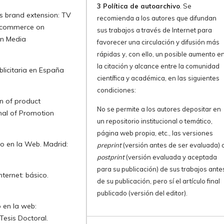
3 Política de autoarchivo
. Se
s brand extension: TV
recomienda a los autores que difundan
V commerce on
sus trabajos a través de Internet para
on Media
favorecer una circulación y difusión más
rápidas y, con ello, un posible aumento e
la citación y alcance entre la comunidad
blicitaria en España
científica y académica, en las siguientes
condiciones:
n of product
No se permite a los autores depositar en
nal of Promotion
un repositorio institucional o temático,
página web propia, etc., las versiones
to en la Web. Madrid:
preprint
(versión antes de ser evaluada) 
postprint
(versión evaluada y aceptada
para su publicación) de sus trabajos ante
ternet: básico.
de su publicación, pero sí el artículo final
publicado (versión del editor).
 en la web:
Tesis Doctoral.