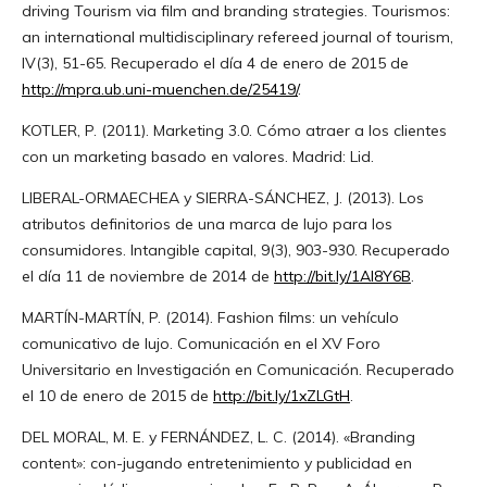
driving Tourism via film and branding strategies. Tourismos:
an international multidisciplinary refereed journal of tourism,
IV(3), 51-65. Recuperado el día 4 de enero de 2015 de
http://mpra.ub.uni-muenchen.de/25419/
.
KOTLER, P. (2011). Marketing 3.0. Cómo atraer a los clientes
con un marketing basado en valores. Madrid: Lid.
LIBERAL-ORMAECHEA y SIERRA-SÁNCHEZ, J. (2013). Los
atributos definitorios de una marca de lujo para los
consumidores. Intangible capital, 9(3), 903-930. Recuperado
el día 11 de noviembre de 2014 de
http://bit.ly/1AI8Y6B
.
MARTÍN-MARTÍN, P. (2014). Fashion films: un vehículo
comunicativo de lujo. Comunicación en el XV Foro
Universitario en Investigación en Comunicación. Recuperado
el 10 de enero de 2015 de
http://bit.ly/1xZLGtH
.
DEL MORAL, M. E. y FERNÁNDEZ, L. C. (2014). «Branding
content»: con-jugando entretenimiento y publicidad en