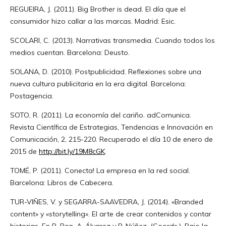
REGUEIRA, J. (2011). Big Brother is dead. El día que el
consumidor hizo callar a las marcas. Madrid: Esic.
SCOLARI, C. (2013). Narrativas transmedia. Cuando todos los
medios cuentan. Barcelona: Deusto.
SOLANA, D. (2010). Postpublicidad. Reflexiones sobre una
nueva cultura publicitaria en la era digital. Barcelona:
Postagencia.
SOTO, R. (2011). La economía del cariño. adComunica.
Revista Científica de Estrategias, Tendencias e Innovación en
Comunicación, 2, 215-220. Recuperado el día 10 de enero de
2015 de
http://bit.ly/19M8cGK
.
TOMÉ, P. (2011). Conecta! La empresa en la red social.
Barcelona: Libros de Cabecera.
TUR-VIÑES, V. y SEGARRA-SAAVEDRA, J. (2014). «Branded
content» y «storytelling». El arte de crear contenidos y contar
historias. En R. Ron, A. Álvarez y P. Núñez, (Coords.), Bajo la