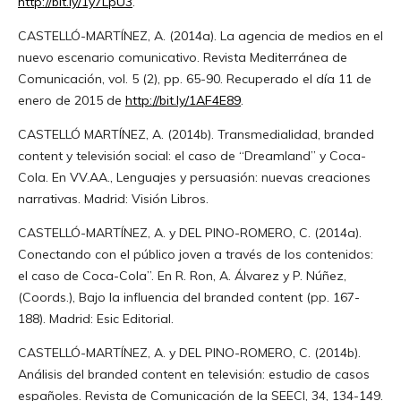
http://bit.ly/1y7LpU3
.
CASTELLÓ-MARTÍNEZ, A. (2014a). La agencia de medios en el
nuevo escenario comunicativo. Revista Mediterránea de
Comunicación, vol. 5 (2), pp. 65-90. Recuperado el día 11 de
enero de 2015 de
http://bit.ly/1AF4E89
.
CASTELLÓ MARTÍNEZ, A. (2014b). Transmedialidad, branded
content y televisión social: el caso de “Dreamland” y Coca-
Cola. En VV.AA., Lenguajes y persuasión: nuevas creaciones
narrativas. Madrid: Visión Libros.
CASTELLÓ-MARTÍNEZ, A. y DEL PINO-ROMERO, C. (2014a).
Conectando con el público joven a través de los contenidos:
el caso de Coca-Cola”. En R. Ron, A. Álvarez y P. Núñez,
(Coords.), Bajo la influencia del branded content (pp. 167-
188). Madrid: Esic Editorial.
CASTELLÓ-MARTÍNEZ, A. y DEL PINO-ROMERO, C. (2014b).
Análisis del branded content en televisión: estudio de casos
españoles. Revista de Comunicación de la SEECI, 34, 134-149.