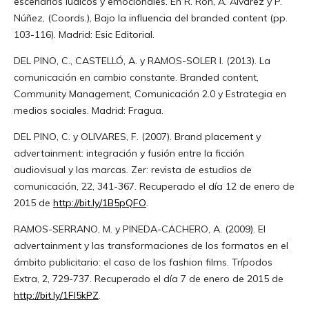
escenarios lúdicos y emocionales. En R. Ron, A. Álvarez y P.
Núñez, (Coords.), Bajo la influencia del branded content (pp.
103-116). Madrid: Esic Editorial.
DEL PINO, C., CASTELLÓ, A. y RAMOS-SOLER I. (2013). La
comunicación en cambio constante. Branded content,
Community Management, Comunicación 2.0 y Estrategia en
medios sociales. Madrid: Fragua.
DEL PINO, C. y OLIVARES, F. (2007). Brand placement y
advertainment: integración y fusión entre la ficción
audiovisual y las marcas. Zer: revista de estudios de
comunicación, 22, 341-367. Recuperado el día 12 de enero de
2015 de
http://bit.ly/1B5pQFO
.
RAMOS-SERRANO, M. y PINEDA-CACHERO, A. (2009). El
advertainment y las transformaciones de los formatos en el
ámbito publicitario: el caso de los fashion films. Trípodos
Extra, 2, 729-737. Recuperado el día 7 de enero de 2015 de
http://bit.ly/1FI5kPZ
.