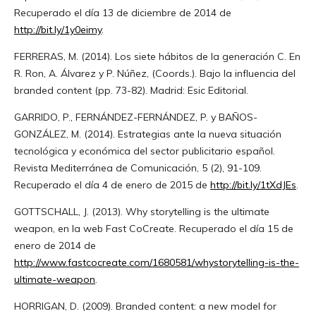
Recuperado el día 13 de diciembre de 2014 de
http://bit.ly/1y0eimy
.
FERRERAS, M. (2014). Los siete hábitos de la generación C. En
R. Ron, A. Álvarez y P. Núñez, (Coords.). Bajo la influencia del
branded content (pp. 73-82). Madrid: Esic Editorial.
GARRIDO, P., FERNÁNDEZ-FERNÁNDEZ, P. y BAÑOS-
GONZÁLEZ, M. (2014). Estrategias ante la nueva situación
tecnológica y económica del sector publicitario español.
Revista Mediterránea de Comunicación, 5 (2), 91-109.
Recuperado el día 4 de enero de 2015 de
http://bit.ly/1tXdJEs
.
GOTTSCHALL, J. (2013). Why storytelling is the ultimate
weapon, en la web Fast CoCreate. Recuperado el día 15 de
enero de 2014 de
http://www.fastcocreate.com/1680581/whystorytelling-is-the-
ultimate-weapon
.
HORRIGAN, D. (2009). Branded content: a new model for