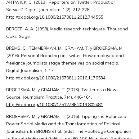
ARTWICK, C. (2013). Reporters on Twitter. Product or
Service?. Digital Journalism, 1(2), 212-228.
http://dx.doi.org/10.1080/21670811.2012.744555
BERGER, A. A. (1998). Media research techniques. Thousand
Oaks: Sage.
BREMS, C., TEMMERMAN, M., GRAHAM, T. y BROERSMA, M.
(2016). Personal Branding on Twitter: How employed and
freelance journalists stage themselves on social media.
Digital Journalism, 1-17.
http://dx.doi.org/10.1080/21670811.2016.1176534
BROERSMA, M. y GRAHAM, T. (2013). Twitter as a News
Source. Journalism Practice, 7(4), 446-464.
http://dx.doi.org/10.1080/17512786.2013.802481
BROERSMA, M. y GRAHAM, T. (2016). Tipping the Balance of
Power Social Media and the Transformation of Political
Journalism. En BRUNS et al. (eds.) The Routledge Companion
to Social Media and Politics, pp. 89-103. New York: Routledge.