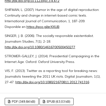
http://dx.doi.org/10.1123/ijsc.3.4.472
SHIFMAN, L. (2007). Humor in the age of digital reproduction:
Continuity and change in internet-based comic texts.
International Journal of Communication, 1, 187-209.
Disponible en
https://goo.gl/erXXUB
SINGER, J. B. (2006). The socially responsible existentialist.
Journalism Studies, 7(1), 2-18.
http://dx.doi.org/10.1080/14616700500450277
STROMER-GALLEY, J. (2014). Presidential Campaigning in the
Internet Age. Oxford: Oxford University Press.
VIS, F. (2013). Twitter as a reporting tool for breaking news:
Journalists tweeting the 2011 UK riots. Digital Journalism, 1(1),
27-47.
http://dx.doi.org/10.1080/21670811.2012.741316
PDF (349,84 kB)
EPUB (63,03 kB)