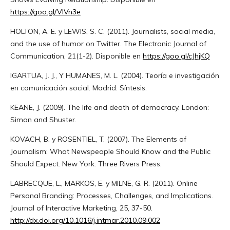
https://goo.gl/VIVn3e
HOLTON, A. E. y LEWIS, S. C. (2011). Journalists, social media,
and the use of humor on Twitter. The Electronic Journal of
Communication, 21(1-2). Disponible en
https://goo.gl/cJhjKQ
IGARTUA, J. J., Y HUMANES, M. L. (2004). Teoría e investigación
en comunicación social. Madrid: Síntesis.
KEANE, J. (2009). The life and death of democracy. London:
Simon and Shuster.
KOVACH, B. y ROSENTIEL, T. (2007). The Elements of
Journalism: What Newspeople Should Know and the Public
Should Expect. New York: Three Rivers Press.
LABRECQUE, L., MARKOS, E. y MILNE, G. R. (2011). Online
Personal Branding: Processes, Challenges, and Implications.
Journal of Interactive Marketing, 25, 37-50.
http://dx.doi.org/10.1016/j.intmar.2010.09.002