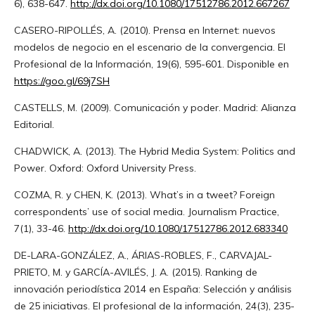
6), 638-647.
http://dx.doi.org/10.1080/17512786.2012.667267
CASERO-RIPOLLÉS, A. (2010). Prensa en Internet: nuevos
modelos de negocio en el escenario de la convergencia. El
Profesional de la Información, 19(6), 595-601. Disponible en
https://goo.gl/69j7SH
CASTELLS, M. (2009). Comunicación y poder. Madrid: Alianza
Editorial.
CHADWICK, A. (2013). The Hybrid Media System: Politics and
Power. Oxford: Oxford University Press.
COZMA, R. y CHEN, K. (2013). What’s in a tweet? Foreign
correspondents’ use of social media. Journalism Practice,
7(1), 33-46.
http://dx.doi.org/10.1080/17512786.2012.683340
DE-LARA-GONZÁLEZ, A., ÁRIAS-ROBLES, F., CARVAJAL-
PRIETO, M. y GARCÍA-AVILÉS, J. A. (2015). Ranking de
innovación periodística 2014 en España: Selección y análisis
de 25 iniciativas. El profesional de la información, 24(3), 235-