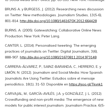
BRUNS A. y BURGESS, J. (2012). Researching news discussion
on Twitter: New methodologies. Journalism Studies, 13(5-6),
801-814.
http://dx.doi.org/10.1080/1461670X.2012.664428
BURNS, A. (2005). Gatewatching: Collaborative Online News
Production. New York: Peter Lang.
CANTER, L. (2014). Personalised tweeting: The emerging
practices of journalists on Twitter. Digital Journalism, 3(6),
888-907.
http://dx.doi.org/10.1080/21670811.2014.973148
CARRERA-ÁLVAREZ, P., SAINZ-BARANDA, C., HERRERO, E. y
LIMÓN, N. (2012). Journalism and Social Media: How Spanish
Journalists Are Using Twitter. Estudios sobre el mensaje
periodístico, 18(1), 31-53. Disponible en
https://goo.gl/Tkvnk1
CARVAJAL, M., GARCÍA-AVILÉS, J.A. y GONZÁLEZ, J. L. (2012).
Crowdfunding and non-profit media: The emergence of new
models for public interest journalism. Journalism Practice, 6(5-