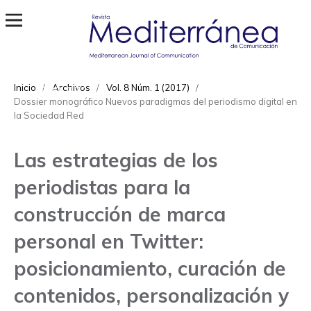
Revista Mediterránea de Comunicación
ISSN
Inicio
/
Archivos
/
Vol. 8 Núm. 1 (2017)
/
1989-872X
Dossier monográfico Nuevos paradigmas del periodismo digital en
la Sociedad Red
Las estrategias de los
periodistas para la
construcción de marca
personal en Twitter:
posicionamiento, curación de
contenidos, personalización y