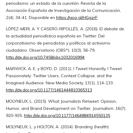
periodismo: un estado de la cuestión. Revista de la
Asociación Española de Investigación de la Comunicación,
2(4), 34-41. Disponible en
https://goo.gl/HGgzrF
LÓPEZ-MERI, A. Y CASERO-RIPOLLÉS, A. (2016). El debate de
la actualidad periodística española en Twitter: Del
corporativismo de periodistas y políticos al activismo
ciudadano. Observatorio (OBS*), 10(3), 56-79.
http://dx.doi.org/10.7458/obs1032016994
MARWICK, A. E. y BOYD, D. (2011). I Tweet Honestly, I Tweet
Passionately: Twitter Users, Context Collapse, and the
Imagined Audience. New Media Society, 13(1), 114-133.
http://dx.doi.org/10.1177/1461444810365313
MOLYNEUX, L. (2015). What Journalists Retweet: Opinion,
Humor, and Brand Development on Twitter. Journalism, 16(7),
920-935.
http://dx.doi.org/10.1177/1464884914550135
MOLYNEUX, L. y HOLTON, A. (2014). Branding (health)