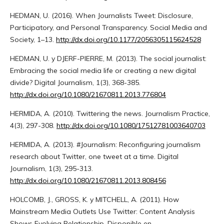
HEDMAN, U. (2016). When Journalists Tweet: Disclosure,
Participatory, and Personal Transparency. Social Media and
Society, 1–13.
http://dx.doi.org/10.1177/2056305115624528
HEDMAN, U. y DJERF-PIERRE, M. (2013). The social journalist:
Embracing the social media life or creating a new digital
divide? Digital Journalism, 1(3), 368-385.
http://dx.doi.org/10.1080/21670811.2013.776804
HERMIDA, A. (2010). Twittering the news. Journalism Practice,
4(3), 297-308.
http://dx.doi.org/10.1080/17512781003640703
HERMIDA, A. (2013). #Journalism: Reconfiguring journalism
research about Twitter, one tweet at a time. Digital
Journalism, 1(3), 295-313.
http://dx.doi.org/10.1080/21670811.2013.808456
HOLCOMB, J., GROSS, K. y MITCHELL, A. (2011). How
Mainstream Media Outlets Use Twitter: Content Analysis
Shows Evolving Relationship. Disponible en