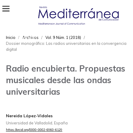
Revista Mediterránea de Comunicación
ISSN
Inicio
/
Archivos
/
Vol. 9 Núm. 1 (2018)
/
1989-872X
Dossier monográfico: Las radios universitarias en la convergencia
digital
Radio encubierta. Propuestas
musicales desde las ondas
universitarias
Nereida López-Vidales
Universidad de Valladolid, España
https://orcid.org/0000-0002-6960-6129