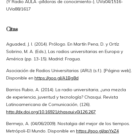
(Y Radio AULA -píldoras de conocimiento-), UVa04/1516-
UVa88/1617
Citas
Aguaded, J. I. (2014). Prólogo. En Martín Pena, D. y Ortíz
Sobrino, M. A. (Eds.), Las radios universitarias en Europa y
América (pp. 13-15). Madrid: Fragua.
Asociación de Radios Universitarias (ARU) (s.f.). [Página web].
Disponible en
https://goo.gl/A1Bg8d
Barrios Rubio, A. (2014). La radio universitaria, ¿una mezcla
de experiencia, juventud y tecnología? Chasqui. Revista
Latinoamericana de Comunicación, (126).
http://dx.doi.org/10.16921/chasqui.v0i126.267
Bermejo, A. (04/06/2009). Nostalgia del mejor de los tiempos.
Metrópoli-El Mundo. Disponible en
https://goo.gl/qpYxZ4