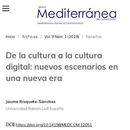
Revista Mediterránea de Comunicación
ISSN
Inicio
/
Archivos
/
Vol. 9 Núm. 1 (2018)
/
Reseñas
1989-872X
De la cultura a la cultura
digital: nuevos escenarios en
una nueva era
Jaume Risquete-Sánchez
Universidad Ramón Llull, España
DOI:
https://doi.org/10.14198/MEDCOM.12051