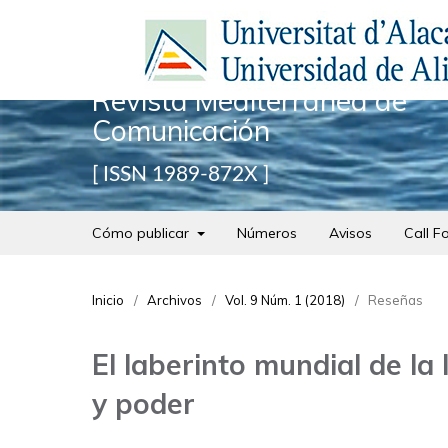
Revista Mediterránea de
Comunicación
ISSN 1989-872X
Cómo publicar
Números
Avisos
Call F
Inicio
/
Archivos
/
Vol. 9 Núm. 1 (2018)
/
Reseñas
El laberinto mundial de la
y poder