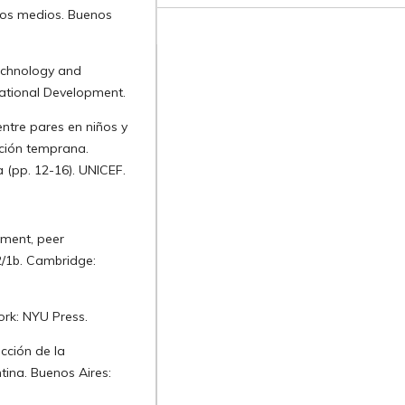
evos medios. Buenos
technology and
ational Development.
entre pares en niños y
ación temprana.
a (pp. 12-16). UNICEF.
pment, peer
2/1b. Cambridge:
York: NYU Press.
ucción de la
tina. Buenos Aires: