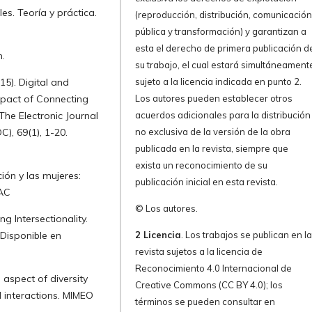
les. Teoría y práctica.
(reproducción, distribución, comunicació
pública y transformación) y garantizan a
esta el derecho de primera publicación d
n.
su trabajo, el cual estará simultáneament
sujeto a la licencia indicada en punto 2.
015). Digital and
Los autores pueden establecer otros
Impact of Connecting
acuerdos adicionales para la distribución
he Electronic Journal
no exclusiva de la versión de la obra
), 69(1), 1-20.
publicada en la revista, siempre que
exista un reconocimiento de su
ión y las mujeres:
publicación inicial en esta revista.
LAC
© Los autores.
ng Intersectionality.
2 Licencia
. Los trabajos se publican en l
 Disponible en
revista sujetos a la licencia de
Reconocimiento 4.0 Internacional de
 aspect of diversity
Creative Commons (CC BY 4.0); los
 interactions. MIMEO
términos se pueden consultar en