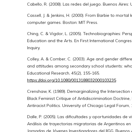
Cabello, R. (2008). Las redes del juego. Buenos Aires
Cassell, J. & Jenkins, H. (2000). From Barbie to morta
computer games. Boston: MIT Press.
Ching, C. & Vigdor, L. (2005). Technobiographies: Per
Education and the Arts. En First International Congres
Inquiry.
Colley, A. & Comber, C. (2003). Age and gender differ
and attitudes among secondary school students: wh
Educational Research, 45(2), 155-165.
https://doi.org/10.1080/0013188032000103235
Crenshaw, K. (1989). Demarginalizing the Intersection
Black Feminist Critique of Antidiscrimination Doctrine
Antiracist Politics. University of Chicago Legal Forum,
Dalle, P. (2005). Las dificultades y oportunidades de vi
Análisis de trayectorias migratorias de Argentinos en 
Jornadas de Jóvenes Investigadores del IIGG. Buenos A