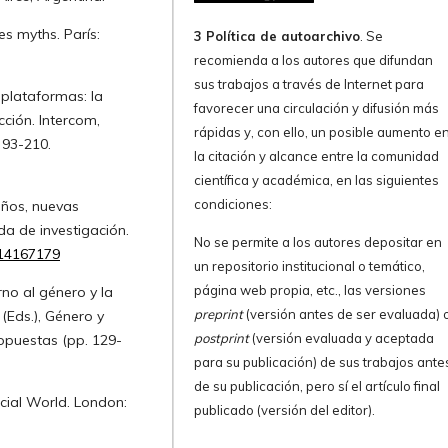
es myths. París:
3 Política de autoarchivo
. Se
recomienda a los autores que difundan
sus trabajos a través de Internet para
 plataformas: la
favorecer una circulación y difusión más
ción. Intercom,
rápidas y, con ello, un posible aumento e
 93-210.
la citación y alcance entre la comunidad
científica y académica, en las siguientes
condiciones:
Niños, nuevas
da de investigación.
No se permite a los autores depositar en
714167179
un repositorio institucional o temático,
página web propia, etc., las versiones
rno al género y la
preprint
(versión antes de ser evaluada) 
o (Eds.), Género y
postprint
(versión evaluada y aceptada
ropuestas (pp. 129-
para su publicación) de sus trabajos ante
de su publicación, pero sí el artículo final
ocial World. London:
publicado (versión del editor).