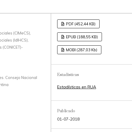
PDF (452,44 KB)
Sociales (CIMeCS),
EPUB (188,55 KB)
ciales (IdIHCS),
as (CONICET)-
MOBI (287,03 Kb)
Estadísticas
es. Consejo Nacional
ntina
Estadísticas en RUA
Publicado
01-07-2018