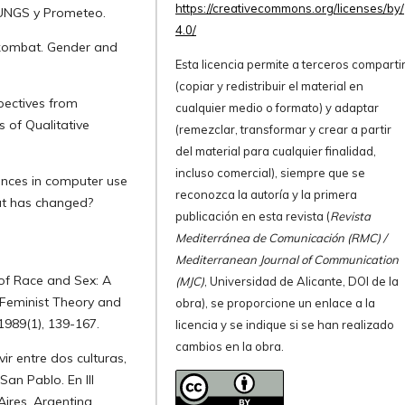
https://creativecommons.org/licenses/by/
: UNGS y Prometeo.
4.0/
l kombat. Gender and
Esta licencia permite a terceros comparti
(copiar y redistribuir el material en
spectives from
cualquier medio o formato) y adaptar
s of Qualitative
(remezclar, transformar y crear a partir
del material para cualquier finalidad,
incluso comercial), siempre que se
ences in computer use
reconozca la autoría y la primera
at has changed?
publicación en esta revista (
Revista
Mediterránea de Comunicación (RMC) /
Mediterranean Journal of Communication
 of Race and Sex: A
(MJC)
, Universidad de Alicante, DOI de la
, Feminist Theory and
obra), se proporcione un enlace a la
 1989(1), 139-167.
licencia y se indique si se han realizado
cambios en la obra.
vir entre dos culturas,
San Pablo. En III
ires, Argentina.