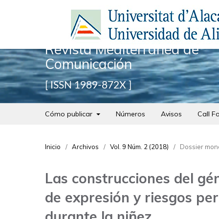
Revista Mediterránea de
Comunicación
ISSN 1989-872X
Cómo publicar
Números
Avisos
Call F
Inicio
/
Archivos
/
Vol. 9 Núm. 2 (2018)
/
Dossier mono
Las construcciones del gé
de expresión y riesgos per
durante la niñez.