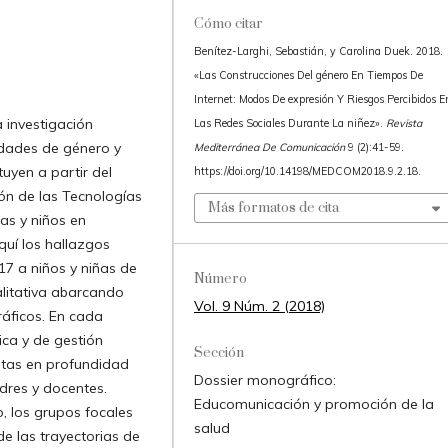
Cómo citar
Benítez-Larghi, Sebastián, y Carolina Duek. 2018.
«Las Construcciones Del género En Tiempos De
Internet: Modos De expresión Y Riesgos Percibidos E
 investigación
Las Redes Sociales Durante La niñez».
Revista
dades de género y
Mediterránea De Comunicación
9 (2):41-59.
uyen a partir del
https://doi.org/10.14198/MEDCOM2018.9.2.18.
ón de las Tecnologías
Más formatos de cita
as y niños en
quí los hallazgos
17 a niños y niñas de
Número
alitativa abarcando
Vol. 9 Núm. 2 (2018)
ráficos. En cada
ica y de gestión
Sección
stas en profundidad
Dossier monográfico:
dres y docentes.
Educomunicación y promoción de la
, los grupos focales
salud
e las trayectorias de