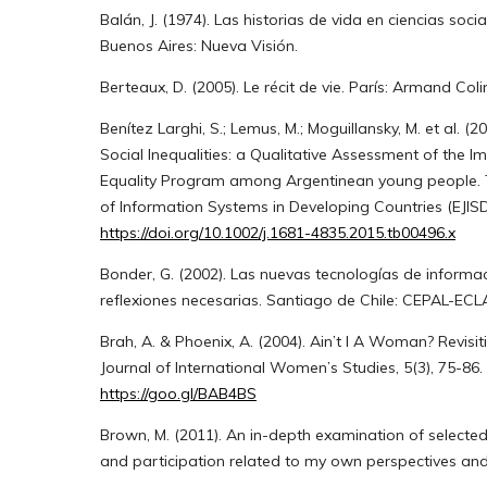
Balán, J. (1974). Las historias de vida en ciencias socia
Buenos Aires: Nueva Visión.
Berteaux, D. (2005). Le récit de vie. París: Armand Coli
Benítez Larghi, S.; Lemus, M.; Moguillansky, M. et al. (2
Social Inequalities: a Qualitative Assessment of the 
Equality Program among Argentinean young people. T
of Information Systems in Developing Countries (EJISDC
https://doi.org/10.1002/j.1681-4835.2015.tb00496.x
Bonder, G. (2002). Las nuevas tecnologías de informac
reflexiones necesarias. Santiago de Chile: CEPAL-EC
Brah, A. & Phoenix, A. (2004). Ain’t I A Woman? Revisiti
Journal of International Women’s Studies, 5(3), 75-86.
https://goo.gl/BAB4BS
Brown, M. (2011). An in-depth examination of selected
and participation related to my own perspectives and