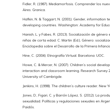
Fidler, R. (1987). Mediamorfosis. Comprender los nu
Aires: Granica.
Hafkin, N. & Taggart, N. (2001). Gender, information 
developing countries. Washington: Academy for Educ
Hanish, L. y Fabes, R. (2013). Socialización de género 
niñas de corta edad. C. Martin (Ed.), Género: socializ
Enciclopedia sobre el Desarrollo de la Primera Infanci
Hine, C. (2004). Etnografía Virtual. Barcelona: UOC.
Howe, C. & Mercer, N. (2007). Children’s social develo
interaction and classroom learning. Research Survey 
University of Cambrigde.
Jenkins, H. (1998). The children’s culture reader. New 
Jones, D.; Figari, C. y Barrón López, S. (2012). La prod
sexualidad. Políticas y regulaciones sexuales en Argen
Paidós.