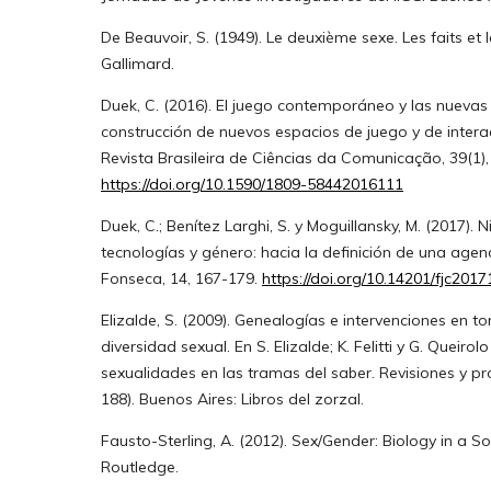
De Beauvoir, S. (1949). Le deuxième sexe. Les faits et l
Gallimard.
Duek, C. (2016). El juego contemporáneo y las nuevas
construcción de nuevos espacios de juego y de interac
Revista Brasileira de Ciências da Comunicação, 39(1),
https://doi.org/10.1590/1809-58442016111
Duek, C.; Benítez Larghi, S. y Moguillansky, M. (2017). 
tecnologías y género: hacia la definición de una agen
Fonseca, 14, 167-179.
https://doi.org/10.14201/fjc201
Elizalde, S. (2009). Genealogías e intervenciones en to
diversidad sexual. En S. Elizalde; K. Felitti y G. Queirol
sexualidades en las tramas del saber. Revisiones y p
188). Buenos Aires: Libros del zorzal.
Fausto-Sterling, A. (2012). Sex/Gender: Biology in a S
Routledge.