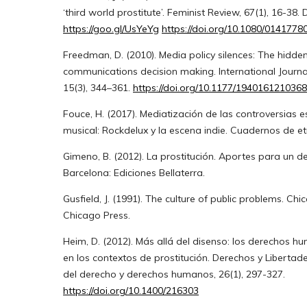
‘third world prostitute’. Feminist Review, 67(1), 16-38. 
https://goo.gl/UsYeYg
https://doi.org/10.1080/014177
Freedman, D. (2010). Media policy silences: The hidde
communications decision making. International Journal 
15(3), 344–361.
https://doi.org/10.1177/194016121036
Fouce, H. (2017). Mediatización de las controversias e
musical: Rockdelux y la escena indie. Cuadernos de e
Gimeno, B. (2012). La prostitución. Aportes para un d
Barcelona: Ediciones Bellaterra.
Gusfield, J. (1991). The culture of public problems. Chi
Chicago Press.
Heim, D. (2012). Más allá del disenso: los derechos h
en los contextos de prostitución. Derechos y Libertades
del derecho y derechos humanos, 26(1), 297-327.
https://doi.org/10.1400/216303