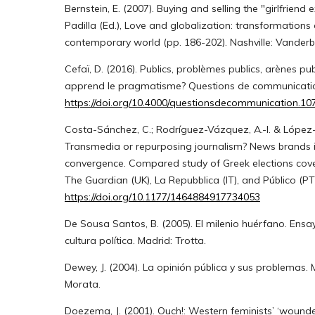
Bernstein, E. (2007). Buying and selling the "girlfriend e
Padilla (Ed.), Love and globalization: transformations 
contemporary world (pp. 186-202). Nashville: Vanderbil
Cefaï, D. (2016). Publics, problèmes publics, arènes 
apprend le pragmatisme? Questions de communication
https://doi.org/10.4000/questionsdecommunication.10
Costa-Sánchez, C.; Rodríguez-Vázquez, A.-I. & López-G
Transmedia or repurposing journalism? News brands i
convergence. Compared study of Greek elections cover
The Guardian (UK), La Repubblica (IT), and Público (PT)
https://doi.org/10.1177/1464884917734053
De Sousa Santos, B. (2005). El milenio huérfano. Ens
cultura política. Madrid: Trotta.
Dewey, J. (2004). La opinión pública y sus problemas. 
Morata.
Doezema, J. (2001). Ouch!: Western feminists’ ‘wound