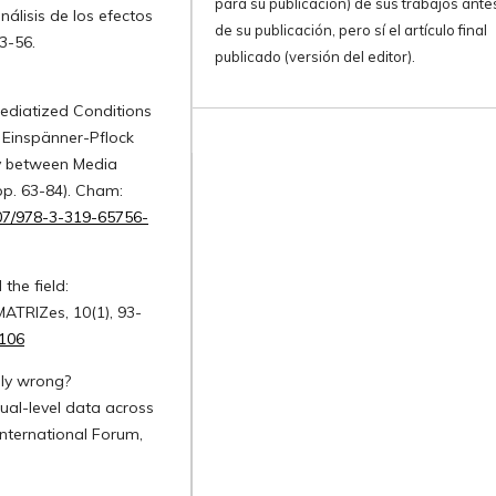
para su publicación) de sus trabajos ante
nálisis de los efectos
de su publicación, pero sí el artículo final
3-56.
publicado (versión del editor).
Mediatized Conditions
. Einspänner-Pflock
lay between Media
pp. 63-84). Cham:
007/978-3-319-65756-
the field:
ATRIZes, 10(1), 93-
-106
lly wrong?
ual-level data across
nternational Forum,