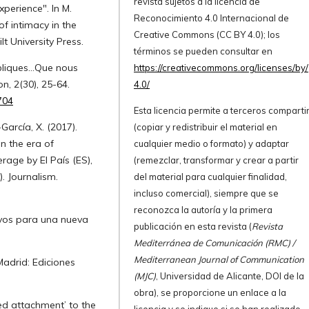
revista sujetos a la licencia de
xperience". In M.
Reconocimiento 4.0 Internacional de
of intimacy in the
Creative Commons (CC BY 4.0); los
t University Press.
términos se pueden consultar en
publiques…Que nous
https://creativecommons.org/licenses/by/
, 2(30), 25-64.
4.0/
704
Esta licencia permite a terceros comparti
arcía, X. (2017).
(copiar y redistribuir el material en
n the era of
cualquier medio o formato) y adaptar
age by El País (ES),
(remezclar, transformar y crear a partir
. Journalism.
del material para cualquier finalidad,
incluso comercial), siempre que se
reconozca la autoría y la primera
ayos para una nueva
publicación en esta revista (
Revista
Mediterránea de Comunicación (RMC) /
Mediterranean Journal of Communication
Madrid: Ediciones
(MJC)
, Universidad de Alicante, DOI de la
obra), se proporcione un enlace a la
ed attachment’ to the