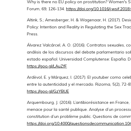
Why is there no EU policy on prostitution? Women's St
Forum, 69, 126-134.
https://doi.org/10.1016/j.wsif.2018
Altink, S.; Amesberger, H. & Wagenaar, H. (2017). Desi
Policy: Intention and Reality in Regulating the Sex Trade
Press.
Álvarez Valcárcel, A. O. (2016). Contratos sexuales, co
análisis de los discursos del debate parlamentario sob
estado español. Universidad Complutense: España. D
https://goo.gl/LAuZfF
Ardèvol, E. y Márquez, I. (2017). El youtuber como cel
entre la autenticidad y el mercado. Rizoma, 5(2), 72-8
https://goo.gl/GzYBUE
Arquembourg, J. (2016). L’antibiorésistance en France, 
menace pour la santé publique. Analyse d’un process
constitution d’un problème public. Questions de commu
https://doi.org/10.4000/questionsdecommunication.10