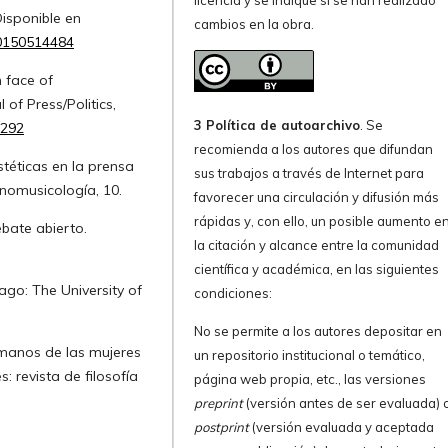
licencia y se indique si se han realizado
Disponible en
cambios en la obra.
80150514484
n face of
of Press/Politics,
3 Política de autoarchivo
. Se
8292
recomienda a los autores que difundan
stéticas en la prensa
sus trabajos a través de Internet para
tnomusicología, 10.
favorecer una circulación y difusión más
rápidas y, con ello, un posible aumento e
ebate abierto.
la citación y alcance entre la comunidad
científica y académica, en las siguientes
cago: The University of
condiciones:
No se permite a los autores depositar en
umanos de las mujeres
un repositorio institucional o temático,
: revista de filosofía
página web propia, etc., las versiones
preprint
(versión antes de ser evaluada) 
postprint
(versión evaluada y aceptada