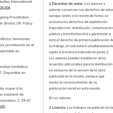
udies International
1 Derechos de autor
. Los autores y
.06.004
autoras conservan sus derechos de autor
aunque ceden a la revista de forma
no
gning Prostitution
exclusiva
los derechos de explotación
. Bristol, UK: Policy
(reproducción, distribución, comunicació
pública y transformación) y garantizan a
nflictos feministas:
esta el derecho de primera publicación d
re prostitución en el
su trabajo, el cual estará simultáneament
isponible en
sujeto a la licencia indicada en punto 2.
Los autores pueden establecer otros
acuerdos adicionales para la distribución
ebridad mediática:
no exclusiva de la versión de la obra
7. Disponible en
publicada en la revista, siempre que
exista un reconocimiento de su
du risque à la
publicación inicial en esta revista.
us inachevé de
© Los autores.
nication, 2, 29-47.
400
2 Licencia
. Los trabajos se publican en l