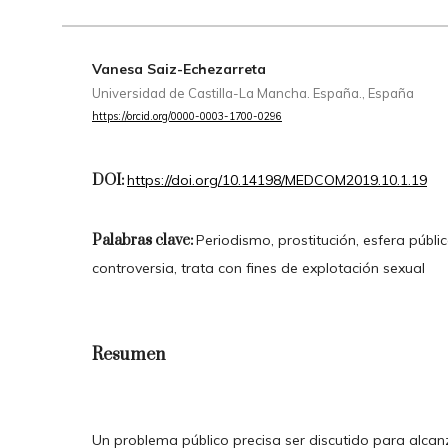
Vanesa Saiz-Echezarreta
Universidad de Castilla-La Mancha. España., España
https://orcid.org/0000-0003-1700-0296
DOI:
https://doi.org/10.14198/MEDCOM2019.10.1.19
Palabras clave:
Periodismo, prostitución, esfera públi
controversia, trata con fines de explotación sexual
Resumen
Un problema público precisa ser discutido para alcan