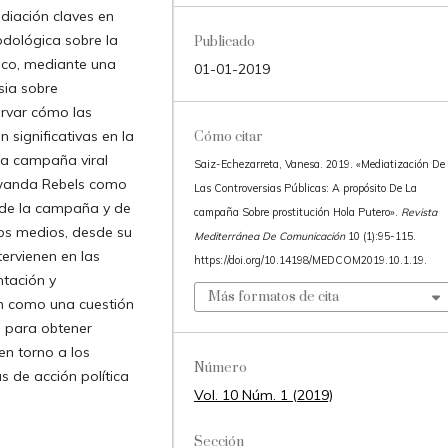
diación claves en
dológica sobre la
Publicado
lico, mediante una
01-01-2019
sia sobre
ervar cómo las
n significativas en la
Cómo citar
 la campaña viral
Saiz-Echezarreta, Vanesa. 2019. «Mediatización De
owanda Rebels como
Las Controversias Públicas: A propósito De La
o de la campaña y de
campaña Sobre prostitución Hola Putero».
Revista
los medios, desde su
Mediterránea De Comunicación
10 (1):95-115.
tervienen en las
https://doi.org/10.14198/MEDCOM2019.10.1.19.
ntación y
Más formatos de cita
ón como una cuestión
a para obtener
en torno a los
Número
s de acción política
Vol. 10 Núm. 1 (2019)
Sección