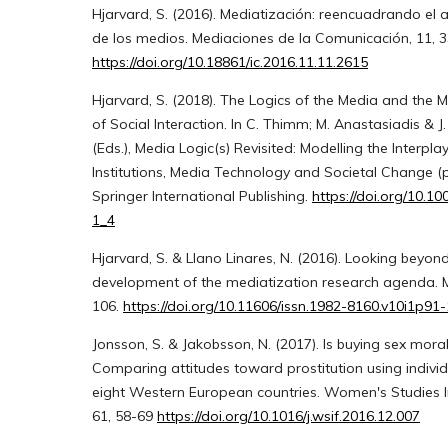
Hjarvard, S. (2016). Mediatización: reencuadrando el a
de los medios. Mediaciones de la Comunicación, 11, 3
https://doi.org/10.18861/ic.2016.11.11.2615
Hjarvard, S. (2018). The Logics of the Media and the 
of Social Interaction. In C. Thimm; M. Anastasiadis & J
(Eds.), Media Logic(s) Revisited: Modelling the Interp
Institutions, Media Technology and Societal Change (
Springer International Publishing.
https://doi.org/10.1
1_4
Hjarvard, S. & Llano Linares, N. (2016). Looking beyond 
development of the mediatization research agenda. M
106.
https://doi.org/10.11606/issn.1982-8160.v10i1p91
Jonsson, S. & Jakobsson, N. (2017). Is buying sex mora
Comparing attitudes toward prostitution using individ
eight Western European countries. Women's Studies I
61, 58-69
https://doi.org/10.1016/j.wsif.2016.12.007