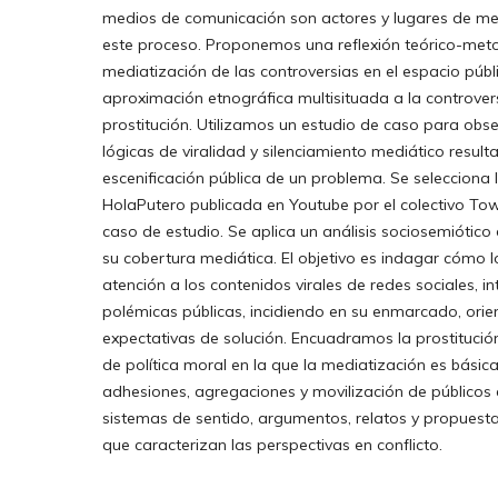
medios de comunicación son actores y lugares de me
este proceso. Proponemos una reflexión teórico-meto
mediatización de las controversias en el espacio púb
aproximación etnográfica multisituada a la controver
prostitución. Utilizamos un estudio de caso para obs
lógicas de viralidad y silenciamiento mediático resulta
escenificación pública de un problema. Se selecciona
HolaPutero publicada en Youtube por el colectivo T
caso de estudio. Se aplica un análisis sociosemiótic
su cobertura mediática. El objetivo es indagar cómo 
atención a los contenidos virales de redes sociales, in
polémicas públicas, incidiendo en su enmarcado, orie
expectativas de solución. Encuadramos la prostituci
de política moral en la que la mediatización es básic
adhesiones, agregaciones y movilización de públicos 
sistemas de sentido, argumentos, relatos y propuesta
que caracterizan las perspectivas en conflicto.