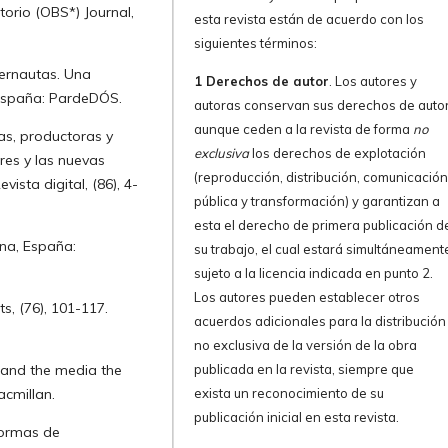
orio (OBS*) Journal,
esta revista están de acuerdo con los
siguientes términos:
nternautas. Una
1 Derechos de autor
. Los autores y
 España: PardeDÓS.
autoras conservan sus derechos de autor
aunque ceden a la revista de forma
no
as, productoras y
exclusiva
los derechos de explotación
res y las nuevas
(reproducción, distribución, comunicació
ista digital, (86), 4-
pública y transformación) y garantizan a
esta el derecho de primera publicación d
ona, España:
su trabajo, el cual estará simultáneament
sujeto a la licencia indicada en punto 2.
Los autores pueden establecer otros
s, (76), 101-117.
acuerdos adicionales para la distribución
no exclusiva de la versión de la obra
 and the media the
publicada en la revista, siempre que
acmillan.
exista un reconocimiento de su
publicación inicial en esta revista.
formas de