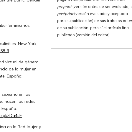
preprint
(versión antes de ser evaluada) 
postprint
(versión evaluada y aceptada
para su publicación) de sus trabajos ante
 ciberfeminismos.
de su publicación, pero sí el artículo final
publicado (versión del editor).
ulinities. New York,
458-3
ad virtual de género.
encia de la mujer en
nte, España:
l sexismo en las
ue hacen las redes
, España:
oo.gl/zDa4sE
ina en la Red. Mujer y