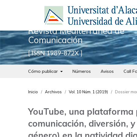
Revista Mediterránea de
Comunicación
ISSN 1989-872X
Cómo publicar
Números
Avisos
Call F
Inicio
/
Archivos
/
Vol. 10 Núm. 1 (2019)
/
Dossier mon
YouTube, una plataforma pa
comunicación, diversión, y
género) en la natividad dig