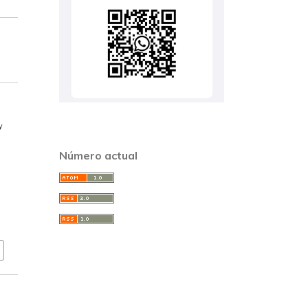
y
Número actual