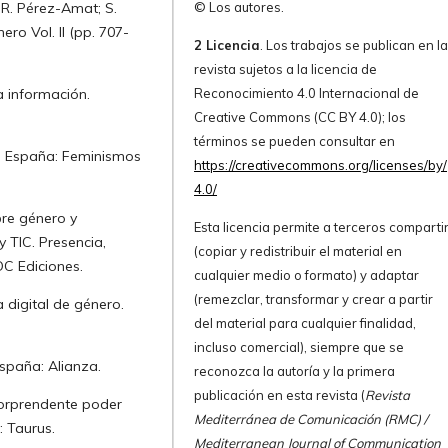
 R. Pérez-Amat; S.
© Los autores.
ro Vol. II (pp. 707-
2 Licencia
. Los trabajos se publican en l
revista sujetos a la licencia de
a información.
Reconocimiento 4.0 Internacional de
Creative Commons (CC BY 4.0); los
términos se pueden consultar en
d, España: Feminismos
https://creativecommons.org/licenses/by/
4.0/
bre género y
Esta licencia permite a terceros comparti
y TIC. Presencia,
(copiar y redistribuir el material en
OC Ediciones.
cualquier medio o formato) y adaptar
(remezclar, transformar y crear a partir
ha digital de género.
del material para cualquier finalidad,
incluso comercial), siempre que se
España: Alianza.
reconozca la autoría y la primera
publicación en esta revista (
Revista
 sorprendente poder
Mediterránea de Comunicación (RMC) /
: Taurus.
Mediterranean Journal of Communication