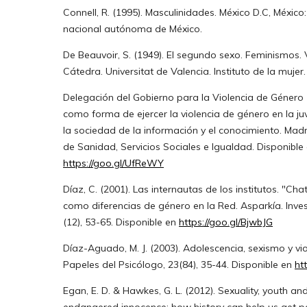
Connell, R. (1995). Masculinidades. México D.C, México
nacional autónoma de México.
De Beauvoir, S. (1949). El segundo sexo. Feminismos. 
Cátedra. Universitat de Valencia. Instituto de la mujer.
Delegación del Gobierno para la Violencia de Género (
como forma de ejercer la violencia de género en la ju
la sociedad de la información y el conocimiento. Madr
de Sanidad, Servicios Sociales e Igualdad. Disponible
https://goo.gl/UfReWY
Díaz, C. (2001). Las internautas de los institutos. "Ch
como diferencias de género en la Red. Asparkía. Inves
(12), 53-65. Disponible en
https://goo.gl/BjwbJG
Díaz-Aguado, M. J. (2003). Adolescencia, sexismo y vi
Papeles del Psicólogo, 23(84), 35-44. Disponible en
ht
Egan, E. D. & Hawkes, G. L. (2012). Sexuality, youth and
endangered innocence: how history can help us get p