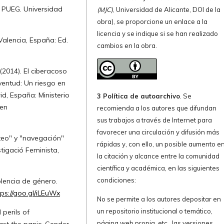
: PUEG. Universidad
(MJC)
, Universidad de Alicante, DOI de la
obra), se proporcione un enlace a la
licencia y se indique si se han realizado
Valencia, España: Ed.
cambios en la obra.
2014). El ciberacoso
ventud: Un riesgo en
id, España: Ministerio
3 Política de autoarchivo
. Se
 en
recomienda a los autores que difundan
sus trabajos a través de Internet para
favorecer una circulación y difusión más
ateo" y "navegación"
rápidas y, con ello, un posible aumento e
tigació Feminista,
la citación y alcance entre la comunidad
científica y académica, en las siguientes
condiciones:
olencia de género.
tps://goo.gl/iLEuWx
No se permite a los autores depositar en
un repositorio institucional o temático,
 perils of
página web propia, etc., las versiones
ast the panic. Gender