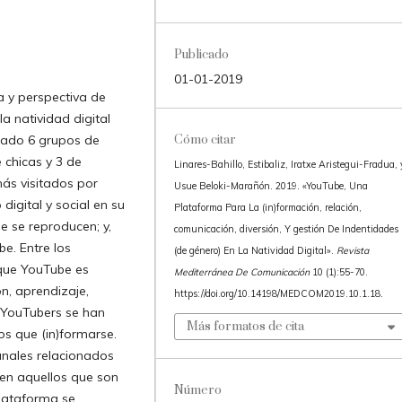
Publicado
01-01-2019
va y perspectiva de
la natividad digital
izado 6 grupos de
Cómo citar
 chicas y 3 de
Linares-Bahillo, Estibaliz, Iratxe Aristegui-Fradua, 
más visitados por
Usue Beloki-Marañón. 2019. «YouTube, Una
digital y social en su
Plataforma Para La (in)formación, relación,
e se reproducen; y,
comunicación, diversión, Y gestión De Indentidades
e. Entre los
(de género) En La Natividad Digital».
Revista
que YouTube es
Mediterránea De Comunicación
10 (1):55-70.
n, aprendizaje,
https://doi.org/10.14198/MEDCOM2019.10.1.18.
s YouTubers se han
Más formatos de cita
los que (in)formarse.
anales relacionados
ren aquellos que son
Número
plataforma se