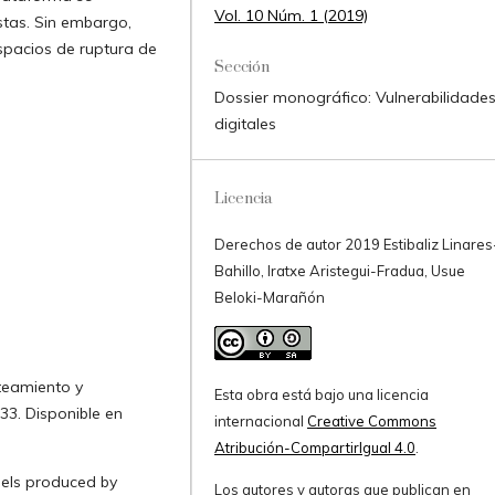
Vol. 10 Núm. 1 (2019)
stas. Sin embargo,
spacios de ruptura de
Sección
Dossier monográfico: Vulnerabilidade
digitales
Licencia
Derechos de autor 2019 Estibaliz Linares
Bahillo, Iratxe Aristegui-Fradua, Usue
Beloki-Marañón
nteamiento y
Esta obra está bajo una licencia
-33. Disponible en
internacional
Creative Commons
Atribución-CompartirIgual 4.0
.
nels produced by
Los autores y autoras que publican en