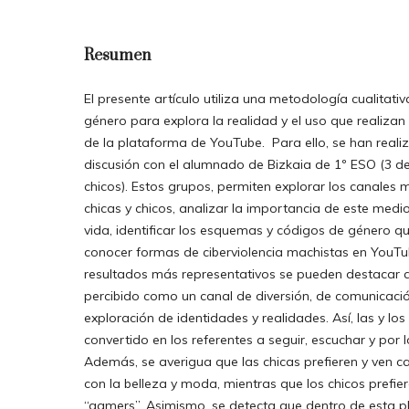
Resumen
El presente artículo utiliza una metodología cualitati
género para explora la realidad y el uso que realizan 
de la plataforma de YouTube. Para ello, se han real
discusión con el alumnado de Bizkaia de 1º ESO (3 de
chicos). Estos grupos, permiten explorar los canales 
chicas y chicos, analizar la importancia de este medio 
vida, identificar los esquemas y códigos de género qu
conocer formas de ciberviolencia machistas en YouTub
resultados más representativos se pueden destacar 
percibido como un canal de diversión, de comunicació
exploración de identidades y realidades. Así, las y lo
convertido en los referentes a seguir, escuchar y por 
Además, se averigua que las chicas prefieren y ven c
con la belleza y moda, mientras que los chicos prefie
“gamers”. Asimismo, se detecta que dentro de esta 