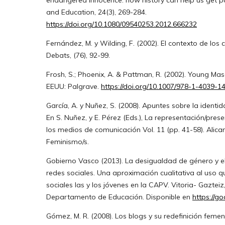
and Education, 24(3), 269-284.
https://doi.org/10.1080/09540253.2012.666232
Fernández, M. y Wilding, F. (2002). El contexto de los
Debats, (76), 92-99.
Frosh, S.; Phoenix, A. & Pattman, R. (2002). Young Masc
EEUU: Palgrave.
https://doi.org/10.1007/978-1-4039-1
García, A. y Nuñez, S. (2008). Apuntes sobre la identid
En S. Nuñez, y E. Pérez (Eds.), La representación/pres
los medios de comunicación Vol. 11 (pp. 41-58). Alica
Feminismo/s.
Gobierno Vasco (2013). La desigualdad de género y e
redes sociales. Una aproximación cualitativa al uso q
sociales las y los jóvenes en la CAPV. Vitoria- Gazteiz
Departamento de Educación. Disponible en
https://g
Gómez, M. R. (2008). Los blogs y su redefinición femen