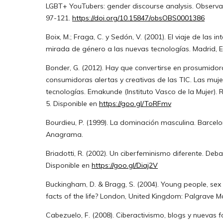
LGBT+ YouTubers: gender discourse analysis. Observat
97-121.
https://doi.org/10.15847/obsOBS0001386
Boix, M.; Fraga, C. y Sedón, V. (2001). El viaje de las i
mirada de género a las nuevas tecnologías. Madrid,
Bonder, G. (2012). Hay que convertirse en prosumidor
consumidoras alertas y creativas de las TIC. Las muje
tecnologías. Emakunde (Instituto Vasco de la Mujer). Rev
5. Disponible en
https://goo.gl/ToRFmv
Bourdieu, P. (1999). La dominación masculina. Barcel
Anagrama.
Briadotti, R. (2002). Un ciberfeminismo diferente. Debat
Disponible en
https://goo.gl/Diaj2V
Buckingham, D. & Bragg, S. (2004). Young people, sex
facts of the life? London, United Kingdom: Palgrave M
Cabezuelo, F. (2008). Ciberactivismo, blogs y nuevas 