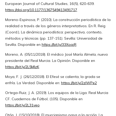
European Journal of Cultural Studies, 16(5), 620-639.
https://doi.org/10.1177/1367549413491717
Moreno-Espinosa, P. (2010). La construcción periodística de la
realidad a través de los géneros interpretativos. En R. Reig
(Coord.), La dinámica periodística: perspectiva, contexto,
métodos y técnicas (pp. 137-151). Sevilla: Universidad de
Sevilla. Disponible en
https://bit.ly/33XoqjR
Moreno, A. (05/11/2018). El médico José María Almela, nuevo
presidente del Real Murcia. La Opinión. Disponible en
https://bit.ly/2L5MIzK
Moya, F. J. (26/12/2018). El Efesé se calienta, la grada se
enfría. La Verdad. Disponible en:
https://bit.ly/2zlWPe2
Ortega-Ruiz, J. A. (2019). Los equipos de la Liga. Real Murcia
CF. Cuadernos de Fútbol, (105). Disponible en
https://bit.ly/2L31veo
Otón, J. (15/10/2018). El murcianismo pasa a la acción. La