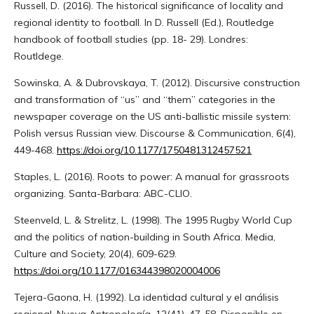
Russell, D. (2016). The historical significance of locality and
regional identity to football. In D. Russell (Ed.), Routledge
handbook of football studies (pp. 18- 29). Londres:
Routldege.
Sowinska, A. & Dubrovskaya, T. (2012). Discursive construction
and transformation of “us” and “them” categories in the
newspaper coverage on the US anti-ballistic missile system:
Polish versus Russian view. Discourse & Communication, 6(4),
449-468.
https://doi.org/10.1177/1750481312457521
Staples, L. (2016). Roots to power: A manual for grassroots
organizing. Santa-Barbara: ABC-CLIO.
Steenveld, L. & Strelitz, L. (1998). The 1995 Rugby World Cup
and the politics of nation-building in South Africa. Media,
Culture and Society, 20(4), 609-629.
https://doi.org/10.1177/016344398020004006
Tejera-Gaona, H. (1992). La identidad cultural y el análisis
regional. Nueva Antropología, 12(41), 47-58. Disponible en