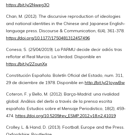
https://bit.ly/2Nweg3O
Chan, M. (2012). The discursive reproduction of ideologies
and national identities in the Chinese and Japanese English-
language press. Discourse & Communication, 6(4), 361-378.
https://doi.org/10.1177/1750481312457496
Conesa, S. (25/04/2019). La PARMU decide decir adiós tras
reflotar el Real Murcia. La Verdad. Disponible en
https://bit.ly/2ZounXx
Constitución Española. Boletín Oficial del Estado, num. 311,
29 de diciembre de 1978. Disponible en
http://bit.ly/2JoywBw
Coteron, F. y Bello, M. (2012). Barça-Madrid: una rivalidad
global. Análisis del derbi a través de la prensa escrita
española. Estudios sobre el Mensaje Periodistico, 18(2), 459-
474.
https://doi.org/10.5209/rev_ESMP.2012.v18.n2.41019
Crolley, L. & Hand, D. (2013). Football, Europe and the Press.
Oxfordshire: Routledge.