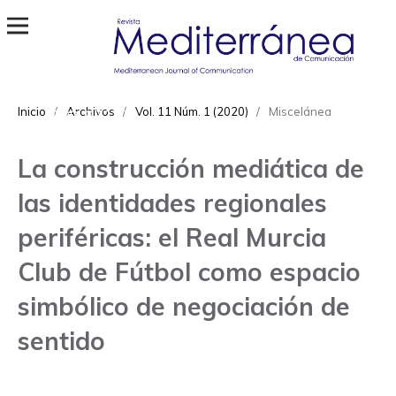
Revista Mediterránea de Comunicación
ISSN
Inicio
/
Archivos
/
Vol. 11 Núm. 1 (2020)
/
Miscelánea
1989-872X
La construcción mediática de
las identidades regionales
periféricas: el Real Murcia
Club de Fútbol como espacio
simbólico de negociación de
sentido