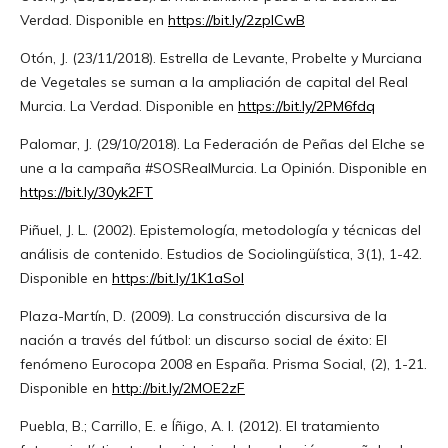
Verdad. Disponible en
https://bit.ly/2zpICwB
Otón, J. (23/11/2018). Estrella de Levante, Probelte y Murciana
de Vegetales se suman a la ampliación de capital del Real
Murcia. La Verdad. Disponible en
https://bit.ly/2PM6fdq
Palomar, J. (29/10/2018). La Federación de Peñas del Elche se
une a la campaña #SOSRealMurcia. La Opinión. Disponible en
https://bit.ly/30yk2FT
Piñuel, J. L. (2002). Epistemología, metodología y técnicas del
análisis de contenido. Estudios de Sociolingüística, 3(1), 1-42.
Disponible en
https://bit.ly/1K1aSoI
Plaza-Martín, D. (2009). La construcción discursiva de la
nación a través del fútbol: un discurso social de éxito: El
fenómeno Eurocopa 2008 en España. Prisma Social, (2), 1-21.
Disponible en
http://bit.ly/2MOE2zF
Puebla, B.; Carrillo, E. e Íñigo, A. I. (2012). El tratamiento