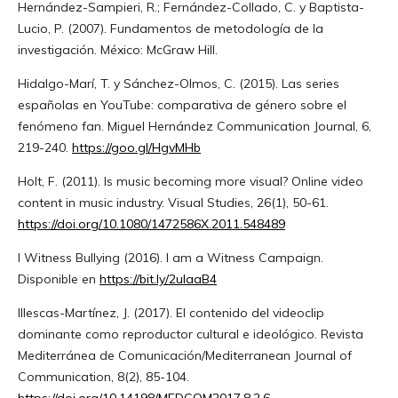
Hernández-Sampieri, R.; Fernández-Collado, C. y Baptista-
Lucio, P. (2007). Fundamentos de metodología de la
investigación. México: McGraw Hill.
Hidalgo-Marí, T. y Sánchez-Olmos, C. (2015). Las series
españolas en YouTube: comparativa de género sobre el
fenómeno fan. Miguel Hernández Communication Journal, 6,
219-240.
https://goo.gl/HgvMHb
Holt, F. (2011). Is music becoming more visual? Online video
content in music industry. Visual Studies, 26(1), 50-61.
https://doi.org/10.1080/1472586X.2011.548489
I Witness Bullying (2016). I am a Witness Campaign.
Disponible en
https://bit.ly/2ulaaB4
Illescas-Martínez, J. (2017). El contenido del videoclip
dominante como reproductor cultural e ideológico. Revista
Mediterránea de Comunicación/Mediterranean Journal of
Communication, 8(2), 85-104.
https://doi.org/10.14198/MEDCOM2017.8.2.6