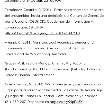
Disponible en
https://bit.ly/2Tqdk0w
Fernández-Castrillo, C. (2014). Prácticas transmedia en la era
del prosumidor: hacia una definición del Contenido Generado
por el Usuario (CGU). CIC, Cuadernos de información y
comunicación, 19, 53-67.
https://doi.org/10.5209/rev_CIYC.2014.v19.43903
Freund, K. (2011). Veni, vidi, vids! Audiences, gender and
community in fan vidding. (Tesis doctoral inédita).
Universidad de Wollongong, Australia.
Gracey, M. (Director); Mark, L., Chernin, P. y Topping, J.
(Productores). (2017). El Gran Showman. [Película]. Estados
Unidos: Chernin Entertainment.
Guerrero-Pico, M. (2014). Webs televisivas y sus usuarios: un
lugar para la narrativa transmedia. Los casos de Águila Roja
y Juegos de Tronos en España. Comunicación y Sociedad,
(21), 239-267. Disponible en
https://bit.ly/2JpPK3X