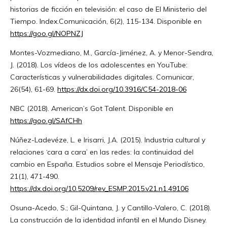
historias de ficción en televisión: el caso de El Ministerio del
Tiempo. Index.Comunicación, 6(2), 115-134. Disponible en
https://goo.gl/NOPNZJ
Montes-Vozmediano, M., García-Jiménez, A. y Menor-Sendra,
J. (2018). Los vídeos de los adolescentes en YouTube:
Características y vulnerabilidades digitales. Comunicar,
26(54), 61-69.
https://dx.doi.org/10.3916/C54-2018-06
NBC (2018). American’s Got Talent. Disponible en
https://goo.gl/SAfCHh
Núñez-Ladevéze, L. e Irisarri, J.A. (2015). Industria cultural y
relaciones ‘cara a cara’ en las redes: la continuidad del
cambio en España. Estudios sobre el Mensaje Periodístico,
21(1), 471-490.
https://dx.doi.org/10.5209/rev_ESMP.2015.v21.n1.49106
Osuna-Acedo, S.; Gil-Quintana, J. y Cantillo-Valero, C. (2018).
La construcción de la identidad infantil en el Mundo Disney.