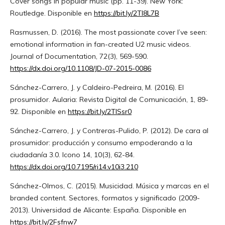
Cover songs in popular music (pp. 11-39). New York:
Routledge. Disponible en
https://bit.ly/2Tl8L7B
Rasmussen, D. (2016). The most passionate cover I’ve seen:
emotional information in fan-created U2 music videos.
Journal of Documentation, 72(3), 569-590.
https://dx.doi.org/10.1108/JD-07-2015-0086
Sánchez-Carrero, J. y Caldeiro-Pedreira, M. (2016). El
prosumidor. Aularia: Revista Digital de Comunicación, 1, 89-
92. Disponible en
https://bit.ly/2TlSsr0
Sánchez-Carrero, J. y Contreras-Pulido, P. (2012). De cara al
prosumidor: producción y consumo empoderando a la
ciudadanía 3.0. Icono 14, 10(3), 62-84.
https://dx.doi.org/10.7195/ri14.v10i3.210
Sánchez-Olmos, C. (2015). Musicidad. Música y marcas en el
branded content. Sectores, formatos y significado (2009-
2013). Universidad de Alicante: España. Disponible en
https://bit.ly/2Fsfnw7