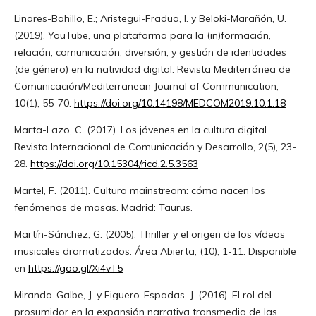
Linares-Bahillo, E.; Aristegui-Fradua, I. y Beloki-Marañón, U.
(2019). YouTube, una plataforma para la (in)formación,
relación, comunicación, diversión, y gestión de identidades
(de género) en la natividad digital. Revista Mediterránea de
Comunicación/Mediterranean Journal of Communication,
10(1), 55-70.
https://doi.org/10.14198/MEDCOM2019.10.1.18
Marta-Lazo, C. (2017). Los jóvenes en la cultura digital.
Revista Internacional de Comunicación y Desarrollo, 2(5), 23-
28.
https://doi.org/10.15304/ricd.2.5.3563
Martel, F. (2011). Cultura mainstream: cómo nacen los
fenómenos de masas. Madrid: Taurus.
Martín-Sánchez, G. (2005). Thriller y el origen de los vídeos
musicales dramatizados. Área Abierta, (10), 1-11. Disponible
en
https://goo.gl/Xi4vT5
Miranda-Galbe, J. y Figuero-Espadas, J. (2016). El rol del
prosumidor en la expansión narrativa transmedia de las