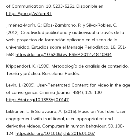
of Communication, 10, 5233-5251. Disponible en
https://goo.gl/w2am9T
Jiménez-Marín, G.; Elías-Zambrano, R. y Silva-Robles, C.
(2012). Creatividad publicitaria y audiovisual a través de la
web: proyectos de formación aplicada en el seno de la
universidad. Estudios sobre el Mensaje Periodístico, 18, 551-
558.
https://doi.org/10.5209/rev_ESMP.2012.v18.40934
Krippendorf, K. (1990). Metodología de análisis de contenido.
Teoría y práctica. Barcelona: Paidós.
Levin, J. (2009). User-Penetrated Content: fan video in the age
of convergence. Cinema Journal, 48(4), 125-130.
https://doi.org/10.1353/cj.0.0147
Liikkanen, L. & Salovaara, A. (2015). Music on YouTube: User
engagement with traditional, user-appropriated and
derivative videos. Computers in human behaviour, 50, 108-
124.
https://doi.org/10.1016/j.chb.2015.01.067