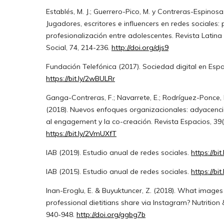
Establés, M. J.; Guerrero-Pico, M. y Contreras-Espinosa,
Jugadores, escritores e influencers en redes sociales:
profesionalización entre adolescentes. Revista Latin
Social, 74, 214-236.
http://doi.org/djs9
Fundación Telefónica (2017). Sociedad digital en Españ
https://bit.ly/2wBULRr
Ganga-Contreras, F.; Navarrete, E.; Rodríguez-Ponce, E
(2018). Nuevos enfoques organizacionales: adyacenci
al engagement y la co-creación. Revista Espacios, 39(
https://bit.ly/2VmUXfT
IAB (2019). Estudio anual de redes sociales.
https://bi
IAB (2015). Estudio anual de redes sociales.
https://bi
Inan-Eroglu, E. & Buyuktuncer, Z. (2018). What image
professional dietitians share via Instagram? Nutrition 
940-948.
http://doi.org/ggbg7b