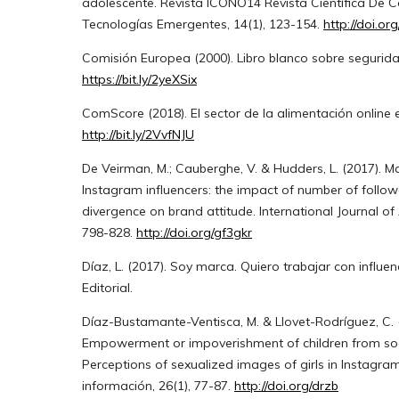
adolescente. Revista ICONO14 Revista Científica De 
Tecnologías Emergentes, 14(1), 123-154.
http://doi.or
Comisión Europea (2000). Libro blanco sobre segurida
https://bit.ly/2yeXSix
ComScore (2018). El sector de la alimentación online 
http://bit.ly/2VvfNJU
De Veirman, M.; Cauberghe, V. & Hudders, L. (2017). M
Instagram influencers: the impact of number of follo
divergence on brand attitude. International Journal of 
798-828.
http://doi.org/gf3gkr
Díaz, L. (2017). Soy marca. Quiero trabajar con influen
Editorial.
Díaz-Bustamante-Ventisca, M. & Llovet-Rodríguez, C. 
Empowerment or impoverishment of children from soc
Perceptions of sexualized images of girls in Instagram
información, 26(1), 77-87.
http://doi.org/drzb