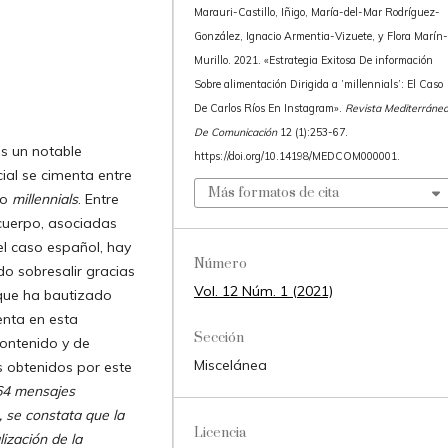
Marauri-Castillo, Iñigo, María-del-Mar Rodríguez-
González, Ignacio Armentia-Vizuete, y Flora Marín
Murillo. 2021. «Estrategia Exitosa De información
Sobre alimentación Dirigida a ’millennials’: El Caso
De Carlos Ríos En Instagram».
Revista Mediterráne
De Comunicación
12 (1):253-67.
s un notable
https://doi.org/10.14198/MEDCOM000001.
cial se cimenta entre
Más formatos de cita
mo
millennials
. Entre
 cuerpo, asociadas
 el caso español, hay
Número
do sobresalir gracias
Vol. 12 Núm. 1 (2021)
 que ha bautizado
senta en esta
Sección
contenido y de
Miscelánea
s obtenidos por este
164 mensajes
 se constata que la
Licencia
lización de la