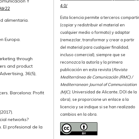
Comunicación Y
4.0/
g/dr22
Esta licencia permite a terceros comparti
d alimentaria.
(copiar y redistribuir el material en
cualquier medio o formato) y adaptar
en Europa.
(remezclar, transformar y crear a partir
del material para cualquier finalidad,
incluso comercial), siempre que se
arketing through
reconozca la autoría y la primera
wers and product
publicación en esta revista (
Revista
Advertising, 36(5),
Mediterránea de Comunicación (RMC) /
Mediterranean Journal of Communication
(MJC)
, Universidad de Alicante, DOI de la
cers. Barcelona: Profit
obra), se proporcione un enlace a la
licencia y se indique si se han realizado
(2017).
cambios en la obra.
ial networks?
. El profesional de la