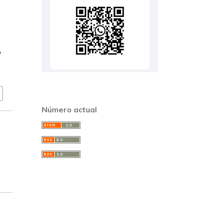
-
a
Número actual