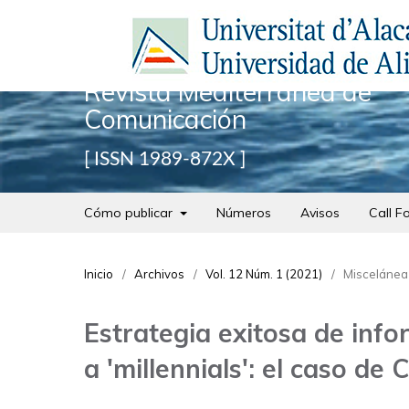
Revista Mediterránea de
Comunicación
ISSN 1989-872X
Cómo publicar
Números
Avisos
Call F
Inicio
/
Archivos
/
Vol. 12 Núm. 1 (2021)
/
Miscelánea
Estrategia exitosa de info
a 'millennials': el caso de