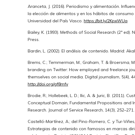
Aranceta, J. (2016). Periodismo y alimentación. Influe
la elección de alimentos y en los hábitos de consumo 
Universidad del País Vasco.
https://bit.ly/2KpxWUq
Bailey, K. (1993). Methods of Social Research (2ª ed).
Press.
Bardin, L. (2002). El análisis de contenido. Madrid: Akal
Brems, C.; Temmerman, M.; Graham, T. & Broersma, M.
branding on Twitter: How employed and freelance jou
themselves on social media. Digital journalism, 5(4), 4
http://doi.org/gf8mfv
Brodie, R.; Hollebeek, L. D.; Ilic, A. & Juric, B. (2011).
Conceptual Domain, Fundamental Propositions and Im
Research. Journal of Service Research, 14(3), 252–271
Castelló-Martínez, A.; del Pino-Romero, C. y Tur-Viñes,
Estrategias de contenido con famosos en marcas diri