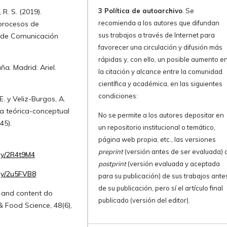
3 Política de autoarchivo
. Se
 R. S. (2019).
recomienda a los autores que difundan
 procesos de
sus trabajos a través de Internet para
a de Comunicación
favorecer una circulación y difusión más
rápidas y, con ello, un posible aumento e
a. Madrid: Ariel.
la citación y alcance entre la comunidad
científica y académica, en las siguientes
condiciones:
. y Veliz-Burgos, A.
a teórica-conceptual
No se permite a los autores depositar en
45).
un repositorio institucional o temático,
página web propia, etc., las versiones
preprint
(versión antes de ser evaluada) 
t.ly/2R4t9M4
postprint
(versión evaluada y aceptada
t.ly/2u5FVB8
para su publicación) de sus trabajos ante
de su publicación, pero sí el artículo final
s and content do
publicado (versión del editor).
& Food Science, 48(6),