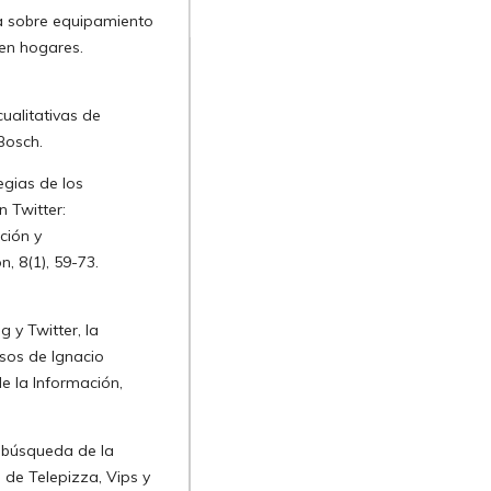
sta sobre equipamiento
 en hogares.
cualitativas de
Bosch.
egias de los
 Twitter:
ción y
, 8(1), 59-73.
g y Twitter, la
sos de Ignacio
de la Información,
a búsqueda de la
 de Telepizza, Vips y