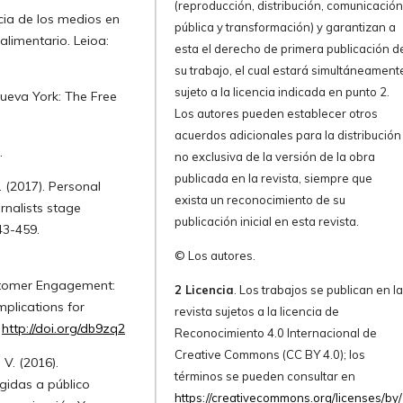
(reproducción, distribución, comunicació
ncia de los medios en
pública y transformación) y garantizan a
alimentario. Leioa:
esta el derecho de primera publicación d
su trabajo, el cual estará simultáneament
sujeto a la licencia indicada en punto 2.
 Nueva York: The Free
Los autores pueden establecer otros
acuerdos adicionales para la distribución
.
no exclusiva de la versión de la obra
publicada en la revista, siempre que
 (2017). Personal
exista un reconocimiento de su
rnalists stage
publicación inicial en esta revista.
43-459.
© Los autores.
 Customer Engagement:
2 Licencia
. Los trabajos se publican en l
plications for
revista sujetos a la licencia de
.
http://doi.org/db9zq2
Reconocimiento 4.0 Internacional de
Creative Commons (CC BY 4.0); los
 V. (2016).
términos se pueden consultar en
gidas a público
https://creativecommons.org/licenses/by/