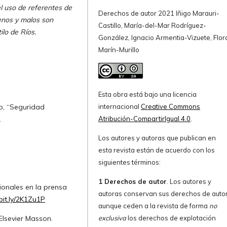
el uso de referentes de
Derechos de autor 2021 Iñigo Marauri-
uenos y malos son
Castillo, María-del-Mar Rodríguez-
ilo de Ríos.
González, Ignacio Armentia-Vizuete, Flor
Marín-Murillo
Esta obra está bajo una licencia
to, “Seguridad
internacional
Creative Commons
.
Atribución-CompartirIgual 4.0
.
Los autores y autoras que publican en
esta revista están de acuerdo con los
siguientes términos:
1 Derechos de autor
. Los autores y
cionales en la prensa
autoras conservan sus derechos de autor
/bit.ly/2K1Zu1P
aunque ceden a la revista de forma
no
 Elsevier Masson.
exclusiva
los derechos de explotación