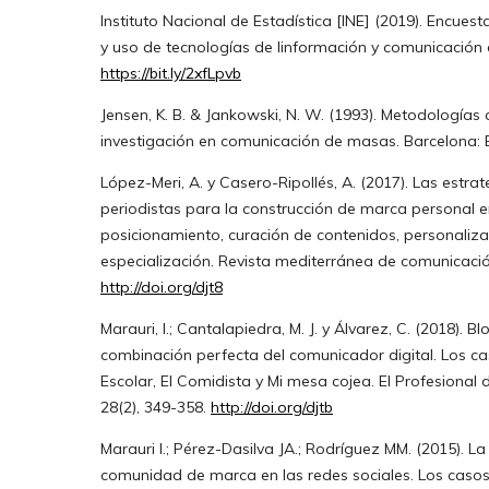
Instituto Nacional de Estadística [INE] (2019). Encue
y uso de tecnologías de linformación y comunicación
https://bit.ly/2xfLpvb
Jensen, K. B. & Jankowski, N. W. (1993). Metodologías 
investigación en comunicación de masas. Barcelona: 
López-Meri, A. y Casero-Ripollés, A. (2017). Las estrat
periodistas para la construcción de marca personal en
posicionamiento, curación de contenidos, personaliza
especialización. Revista mediterránea de comunicación
http://doi.org/djt8
Marauri, I.; Cantalapiedra, M. J. y Álvarez, C. (2018). Blo
combinación perfecta del comunicador digital. Los ca
Escolar, El Comidista y Mi mesa cojea. El Profesional 
28(2), 349-358.
http://doi.org/djtb
Marauri I.; Pérez-Dasilva JA.; Rodríguez MM. (2015). L
comunidad de marca en las redes sociales. Los casos