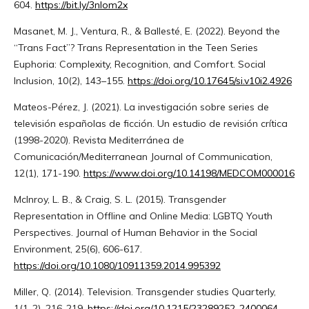
604.
https://bit.ly/3nIom2x
Masanet, M. J., Ventura, R., & Ballesté, E. (2022). Beyond the
“Trans Fact”? Trans Representation in the Teen Series
Euphoria: Complexity, Recognition, and Comfort. Social
Inclusion, 10(2), 143–155.
https://doi.org/10.17645/si.v10i2.4926
Mateos-Pérez, J. (2021). La investigación sobre series de
televisión españolas de ficción. Un estudio de revisión crítica
(1998-2020). Revista Mediterránea de
Comunicación/Mediterranean Journal of Communication,
12(1), 171-190.
https://www.doi.org/10.14198/MEDCOM000016
McInroy, L. B., & Craig, S. L. (2015). Transgender
Representation in Offline and Online Media: LGBTQ Youth
Perspectives. Journal of Human Behavior in the Social
Environment, 25(6), 606-617.
https://doi.org/10.1080/10911359.2014.995392
Miller, Q. (2014). Television. Transgender studies Quarterly,
1(1-2), 216-219.
https://doi.org/10.1215/23289252-2400064