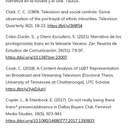
narrativa en la novela y el cine. Taurus.
Clark, C. C. (1969). Television and social controls: Some
observation of the portrayal of ethnic minorities. Television
Quarterly, 8(2), 18-22.
https://bit.ly/3Ij8f54
Cobo-Durán, S., y Otero-Escudero, S. (2021). Narrativa de los
protagonistas trans en la teleserie Veneno. Zer, Revista de
Estudios de Comunicación, 26(51), 79-97.
https://doi.org/10.1387/zer.23007
Cook, C. (2018). A Content Analysis of LGBT Representation
on Broadcast and Streaming Television [Doctoral Thesis,
University of Tennessee at Chattanooga]. UTC Scholar.
https://bit.ly/3ykDAzH
Copier, L., & Steinbock, E. (2017). On not really being there:
trans* presence/absence in Dallas Buyers Club. Feminist
Media Studies, 18(5), 923-941.
https://doi.org/10.1080/14680777.2017.1393833