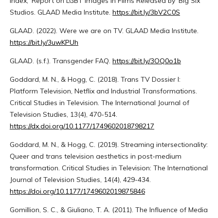
Index,' Report on LGBT Images in Films Released by 'Big Six'
Studios. GLAAD Media Institute.
https://bit.ly/3bV2C0S
GLAAD. (2022). Were we are on TV. GLAAD Media Institute.
https://bit.ly/3uwKPUh
GLAAD. (s.f.). Transgender FAQ.
https://bit.ly/3OQ0o1b
Goddard, M. N., & Hogg, C. (2018). Trans TV Dossier I:
Platform Television, Netflix and Industrial Transformations.
Critical Studies in Television. The International Journal of
Television Studies, 13(4), 470-514.
https://dx.doi.org/10.1177/1749602018798217
Goddard, M. N., & Hogg, C. (2019). Streaming intersectionality:
Queer and trans television aesthetics in post-medium
transformation. Critical Studies in Television: The International
Journal of Television Studies, 14(4), 429-434.
https://doi.org/10.1177/1749602019875846
Gomillion, S. C., & Giuliano, T. A. (2011). The Influence of Media