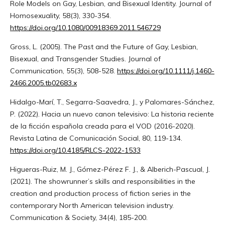
Role Models on Gay, Lesbian, and Bisexual Identity. Journal of
Homosexuality, 58(3), 330-354.
https://doi.org/10.1080/00918369.2011.546729
Gross, L. (2005). The Past and the Future of Gay, Lesbian,
Bisexual, and Transgender Studies. Journal of
Communication, 55(3), 508-528.
https://doi.org/10.1111/j.1460-
2466.2005.tb02683.x
Hidalgo-Marí, T., Segarra-Saavedra, J., y Palomares-Sánchez,
P. (2022). Hacia un nuevo canon televisivo: La historia reciente
de la ficción española creada para el VOD (2016-2020).
Revista Latina de Comunicación Social, 80, 119-134.
https://doi.org/10.4185/RLCS-2022-1533
Higueras-Ruiz, M. J., Gómez-Pérez F. J., & Alberich-Pascual, J.
(2021). The showrunner’s skills and responsibilities in the
creation and production process of fiction series in the
contemporary North American television industry.
Communication & Society, 34(4), 185-200.