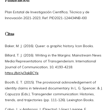
Financiación
Plan Estatal de Investigación Científica, Técnica y de
Innovación 2021-2023, Ref. PID2021-124434NB-I00
Citas
Baker, M. J. (2016). Queer: a graphic history. Icon Books.
Billard, T. J. (2016). Writing in the Margins: Mainstream News
Media Representations of Transgenderism. International
Journal of Communication, 10, 4193-4218.
https://bit.ly/3akBCYe
Booth, E. T. (2015). The provisional acknowledgement of
identity claims in televised documentary. In L. G. Spencer, & J.
Capuzza (Eds.), Transgender communication: Histories,
trends, and trajectories (pp. 111-126). Lexington Books.
Calvo, J., y Ambrossi, J. (Director), López Lavigne, E.