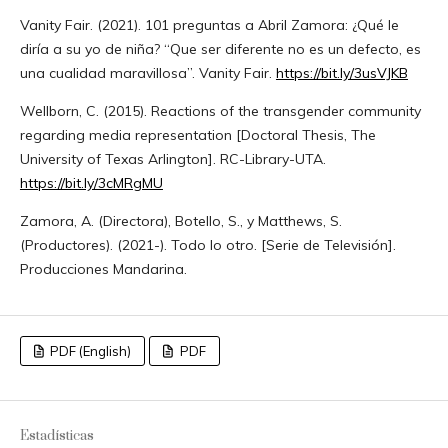
Vanity Fair. (2021). 101 preguntas a Abril Zamora: ¿Qué le
diría a su yo de niña? “Que ser diferente no es un defecto, es
una cualidad maravillosa”. Vanity Fair.
https://bit.ly/3usVJKB
Wellborn, C. (2015). Reactions of the transgender community
regarding media representation [Doctoral Thesis, The
University of Texas Arlington]. RC-Library-UTA.
https://bit.ly/3cMRgMU
Zamora, A. (Directora), Botello, S., y Matthews, S.
(Productores). (2021-). Todo lo otro. [Serie de Televisión].
Producciones Mandarina.
PDF (English)
PDF
Estadísticas