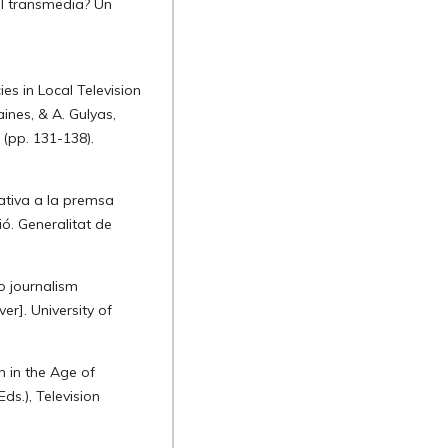
 al transmedia? Un
es in Local Television
ines, & A. Gulyas,
(pp. 131-138).
cativa a la premsa
ió. Generalitat de
to journalism
er]. University of
n in the Age of
ds.), Television