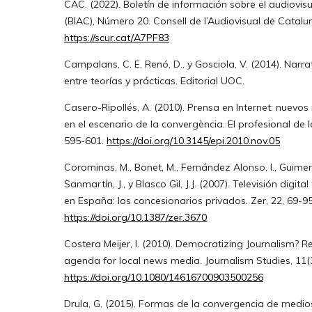
CAC. (2022). Boletín de información sobre el audiovis
(BIAC), Número 20. Consell de l’Audiovisual de Catalu
https://scur.cat/A7PF83
Campalans, C. E, Renó, D., y Gosciola, V. (2014). Narr
entre teorías y prácticas. Editorial UOC.
Casero-Ripollés, A. (2010). Prensa en Internet: nuev
en el escenario de la convergència. El profesional de l
595-601.
https://doi.org/10.3145/epi.2010.nov.05
Corominas, M., Bonet, M., Fernández Alonso, I., Guimerà 
Sanmartín, J., y Blasco Gil, J.J. (2007). Televisión digital
en España: los concesionarios privados. Zer, 22, 69-95
https://doi.org/10.1387/zer.3670
Costera Meijer, I. (2010). Democratizing Journalism? Rea
agenda for local news media. Journalism Studies, 11(3
https://doi.org/10.1080/14616700903500256
Drula, G. (2015). Formas de la convergencia de medio