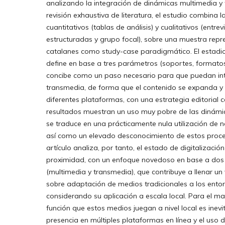
analizando la integración de dinámicas multimedia y
revisión exhaustiva de literatura, el estudio combina 
cuantitativos (tablas de análisis) y cualitativos (entre
estructuradas y grupo focal), sobre una muestra rep
catalanes como study-case paradigmático. El estadi
define en base a tres parámetros (soportes, formatos 
concibe como un paso necesario para que puedan inte
transmedia, de forma que el contenido se expanda y 
diferentes plataformas, con una estrategia editorial 
resultados muestran un uso muy pobre de las dinámi
se traduce en una prácticamente nula utilización de n
así como un elevado desconocimiento de estos proces
artículo analiza, por tanto, el estado de digitalizació
proximidad, con un enfoque novedoso en base a do
(multimedia y transmedia), que contribuye a llenar un v
sobre adaptación de medios tradicionales a los entorn
considerando su aplicación a escala local. Para el m
función que estos medios juegan a nivel local es inevi
presencia en múltiples plataformas en línea y el uso 