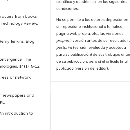
científica y académica, en las siguientes
condiciones:
haracters from books
No se permite a los autores depositar en
 Technology Review.
un repositorio institucional o temático,
página web propia, etc., las versiones
preprint
(versión antes de ser evaluada) 
Henry Jenkins: Blog.
postprint
(versión evaluada y aceptada
para su publicación) de sus trabajos ante
 Convergence: The
de su publicación, pero sí el artículo final
nologies, 14(1), 5-12.
publicado (versión del editor).
grees of network,
e of newspapers and
JKC
An introduction to