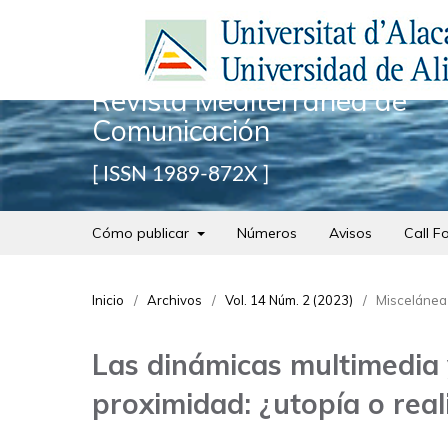
Revista Mediterránea de
Comunicación
ISSN 1989-872X
Cómo publicar
Números
Avisos
Call F
Inicio
/
Archivos
/
Vol. 14 Núm. 2 (2023)
/
Miscelánea
Las dinámicas multimedia 
proximidad: ¿utopía o real