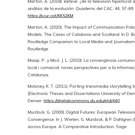
Martori, A. (2018). Betevé: ¿de la televisión hiperlocal
análisis de la evolución. Quaderns del CAC, 44, 57-69.
https://scur.cat/KK52KM
Martori, A. (2020). The Impact of Communication Polici
Models. The Cases of Catalonia and Scotland. In D. Ba
Routledge Companion to Local Media and Journalism 
Routledge.
Masip, P., y Micó, J. L. (2010). La convergència comuni
local i comarcal: noves perspectives per a la informac
Catalunya.
Moloney, K. T. (2011). Porting transmedia storytelling 
[Electronic Theses and Dissertations University of Denv
Denver.
https://digitalcommons.du.edu/etd/440
Murdock, G. (2000). Digital Futures: European Televisio
Convergence. In J. Wieten, G. Murdock, & P. Dahlgren (E
across Europe. A Comparative Introduction. Sage.