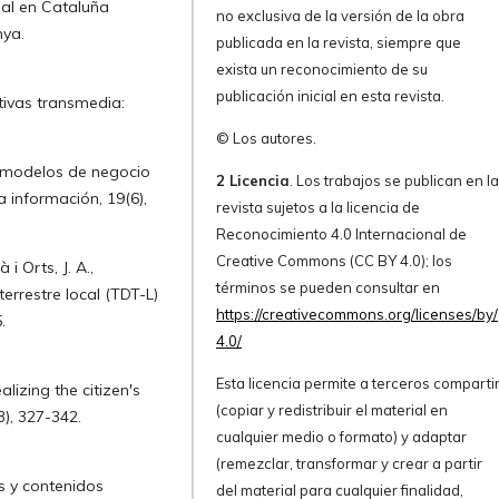
ual en Cataluña
no exclusiva de la versión de la obra
nya.
publicada en la revista, siempre que
exista un reconocimiento de su
publicación inicial en esta revista.
ativas transmedia:
© Los autores.
os modelos de negocio
2 Licencia
. Los trabajos se publican en l
a información, 19(6),
revista sujetos a la licencia de
Reconocimiento 4.0 Internacional de
Creative Commons (CC BY 4.0); los
i Orts, J. A.,
términos se pueden consultar en
 terrestre local (TDT-L)
https://creativecommons.org/licenses/by/
.
4.0/
Esta licencia permite a terceros comparti
lizing the citizen's
(copiar y redistribuir el material en
), 327-342.
cualquier medio o formato) y adaptar
(remezclar, transformar y crear a partir
s y contenidos
del material para cualquier finalidad,