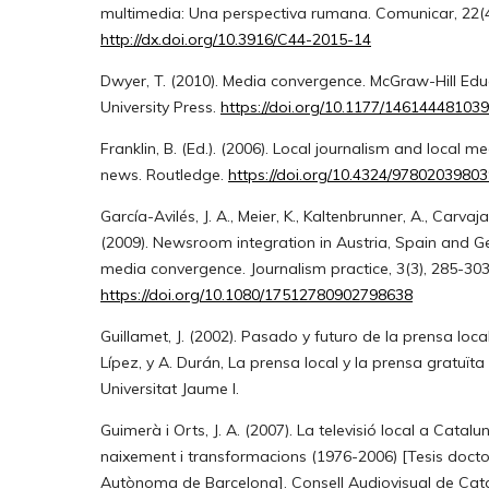
multimedia: Una perspectiva rumana. Comunicar, 22(4
http://dx.doi.org/10.3916/C44-2015-14
Dwyer, T. (2010). Media convergence. McGraw-Hill Ed
University Press.
https://doi.org/10.1177/14614448103
Franklin, B. (Ed.). (2006). Local journalism and local m
news. Routledge.
https://doi.org/10.4324/9780203980
García-Avilés, J. A., Meier, K., Kaltenbrunner, A., Carvaja
(2009). Newsroom integration in Austria, Spain and 
media convergence. Journalism practice, 3(3), 285-303
https://doi.org/10.1080/17512780902798638
Guillamet, J. (2002). Pasado y futuro de la prensa local
Lípez, y A. Durán, La prensa local y la prensa gratuïta
Universitat Jaume I.
Guimerà i Orts, J. A. (2007). La televisió local a Catalu
naixement i transformacions (1976-2006) [Tesis doctor
Autònoma de Barcelona]. Consell Audiovisual de Cat