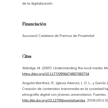
de la digitalización.
Financiación
Asociació Catalana de Premsa de Proximitat
Citas
Aldridge, M. (2007). Understanding the local media. M
https://doi.org/10.1177/0956474807083754
Anguita Martínez, R., Iglesia Atienza, L. D. L., y García
Creación de contenidos transmedia en la sociedad h
etnografía digital con jóvenes universitarios. Fuentes, 
http://dx.doi.org/10.12795/revistafuentes
. 2018.v20.i1.0