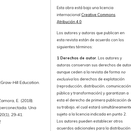
Esta obra está bajo una licencia
internacional
Creative Commons
Atribución 4.0
.
Los autores y autoras que publican en
esta revista están de acuerdo con los
siguientes términos:
1 Derechos de autor
. Los autores y
autoras conservan sus derechos de autor
aunque ceden a la revista de forma
no
exclusiva
los derechos de explotación
cGraw-Hill Education.
(reproducción, distribución, comunicació
pública y transformación) y garantizan a
esta el derecho de primera publicación d
 Zamora, E. (2018).
su trabajo, el cual estará simultáneament
iperconectada. Una
sujeto a la licencia indicada en punto 2.
20(1), 29-41.
Los autores pueden establecer otros
2
acuerdos adicionales para la distribución