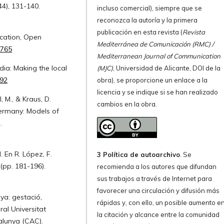
4), 131-140.
incluso comercial), siempre que se
reconozca la autoría y la primera
publicación en esta revista (
Revista
ucation, Open
Mediterránea de Comunicación (RMC) /
9765
Mediterranean Journal of Communication
edia: Making the local
(MJC)
, Universidad de Alicante, DOI de la
392
obra), se proporcione un enlace a la
licencia y se indique si se han realizado
l, M., & Kraus, D.
cambios en la obra.
Germany: Models of
.
. En R. López, F.
3 Política de autoarchivo
. Se
 (pp. 181-196).
recomienda a los autores que difundan
sus trabajos a través de Internet para
favorecer una circulación y difusión más
nya: gestació,
rápidas y, con ello, un posible aumento e
al Universitat
la citación y alcance entre la comunidad
alunya (CAC).