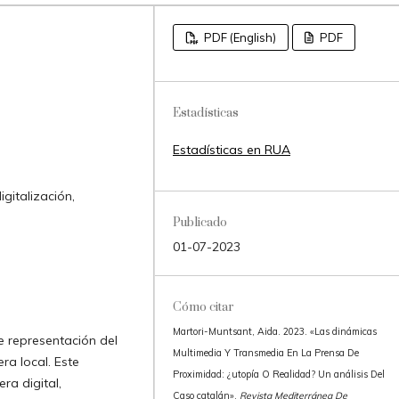
PDF (English)
PDF
Estadísticas
Estadísticas en RUA
gitalización,
Publicado
01-07-2023
Cómo citar
Martori-Muntsant, Aida. 2023. «Las dinámicas
e representación del
Multimedia Y Transmedia En La Prensa De
era local. Este
Proximidad: ¿utopía O Realidad? Un análisis Del
ra digital,
Caso catalán».
Revista Mediterránea De