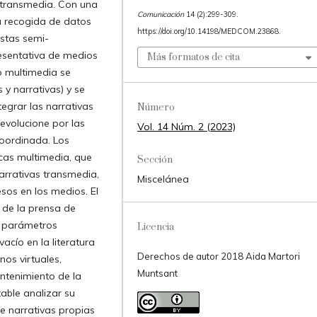
 transmedia. Con una
Comunicación
14 (2):299-309.
la recogida de datos
https://doi.org/10.14198/MEDCOM.23868.
vistas semi-
resentativa de medios
Más formatos de cita
o multimedia se
y narrativas) y se
grar las narrativas
Número
evolucione por las
Vol. 14 Núm. 2 (2023)
coordinada. Los
cas multimedia, que
Sección
arrativas transmedia,
Miscelánea
os en los medios. El
n de la prensa de
s parámetros
Licencia
acío en la literatura
Derechos de autor 2018 Aida Martori
os virtuales,
Muntsant
antenimiento de la
table analizar su
de narrativas propias