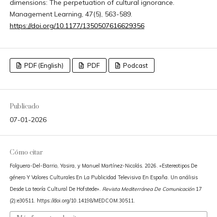
dimensions: The perpetuation of cultural ignorance.
Management Learning, 47(5), 563-589.
https://doi.org/10.1177/1350507616629356
PDF (English)
PDF
Podcast
Publicado
07-01-2026
Cómo citar
Folguera-Del-Barrio, Yasira, y Manuel Martínez-Nicolás. 2026. «Estereotipos De
género Y Valores Culturales En La Publicidad Televisiva En España. Un análisis
Desde La teoría Cultural De Hofstede».
Revista Mediterránea De Comunicación
17
(2):e30511. https://doi.org/10.14198/MEDCOM.30511.