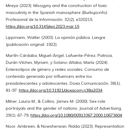
Mireya (2023). Misogyny and the construction of toxic
masculinity in the Spanish manosphere (Burbuja.info).
Profesional de la Información, 32(2), e320215.
https://doi.org/10.3145/epi.2023.mar.15
Lippmann, Walter (2003). La opinión pública. Langre
(publicación original: 1922).
Martín-Cárdaba, Miguel-Ángel, Lafuente-Pérez, Patricia,
Durán-Vilches, Myriam, y Solano-Altaba, María (2024).
Estereotipos de género y redes sociales: Consumo de
contenido generado por influencers entre los
preadolescentes y adolescentes. Doxa Comunicación, 38(1),
81-97.
https://doi.org/10.31921/doxacom.n38a2034
Milner, Laura-M., & Collins, James-M. (2000). Sex-role
portrayals and the gender of nations. Journal of Advertising,
29(1), 67-79.
https://doi.org/10.1080/00913367.2000.10673604
Noor, Ambreen, & Nowsherwan, Ridda (2023). Representation