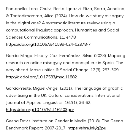
Fontanella, Lara, Chulvi, Berta, Ignazzi, Eliza, Sarra, Annalina,
& Tontodimamma, Alice (2024). How do we study misogyny
in the digital age? A systematic literature review using a
computational linguistic approach. Humanities and Social
Sciences Communications, 11, e478.
https://doi.org/10.1057/s41599-024-02978-7
García-Mingo, Elisa, y Díaz-Fernández, Silvia (2023). Mapping
research on online misogyny and manosphere in Spain: The
way ahead. Masculinities & Social Change, 12(3), 293-309.
http://dx.doi.org/10.17583/msc.11882
García-Yeste, Miguel-Ángel (2011). The language of graphic
advertising in the UK: Cultural considerations. International
Journal of Applied Linguistics, 162(1), 36-62.
https://doi.org/10.1075/itl.162.03gar
Geena Davis Institute on Gender in Media (2018). The Geena
Benchmark Report: 2007-2017.
https://shre.ink/q2pu