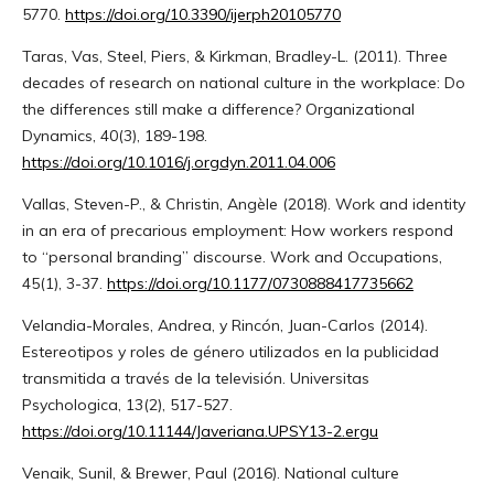
5770.
https://doi.org/10.3390/ijerph20105770
Taras, Vas, Steel, Piers, & Kirkman, Bradley-L. (2011). Three
decades of research on national culture in the workplace: Do
the differences still make a difference? Organizational
Dynamics, 40(3), 189-198.
https://doi.org/10.1016/j.orgdyn.2011.04.006
Vallas, Steven-P., & Christin, Angèle (2018). Work and identity
in an era of precarious employment: How workers respond
to “personal branding” discourse. Work and Occupations,
45(1), 3-37.
https://doi.org/10.1177/0730888417735662
Velandia-Morales, Andrea, y Rincón, Juan-Carlos (2014).
Estereotipos y roles de género utilizados en la publicidad
transmitida a través de la televisión. Universitas
Psychologica, 13(2), 517-527.
https://doi.org/10.11144/Javeriana.UPSY13-2.ergu
Venaik, Sunil, & Brewer, Paul (2016). National culture