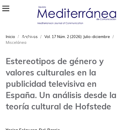
Revista Mediterránea de Comunicación
ISSN
Inicio
/
Archivos
/
Vol. 17 Núm. 2 (2026): Julio-diciembre
/
1989-872X
Miscelánea
Estereotipos de género y
valores culturales en la
publicidad televisiva en
España. Un análisis desde la
teoría cultural de Hofstede
Yasira Folguera-Del-Barrio