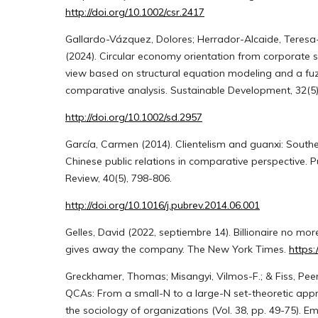
http://doi.org/10.1002/csr.2417
Gallardo-Vázquez, Dolores; Herrador-Alcaide, Teresa-
(2024). Circular economy orientation from corporate so
view based on structural equation modeling and a fuz
comparative analysis. Sustainable Development, 32(5)
http://doi.org/10.1002/sd.2957
García, Carmen (2014). Clientelism and guanxi: Sout
Chinese public relations in comparative perspective. P
Review, 40(5), 798-806.
http://doi.org/10.1016/j.pubrev.2014.06.001
Gelles, David (2022, septiembre 14). Billionaire no mo
gives away the company. The New York Times.
https:
Greckhamer, Thomas; Misangyi, Vilmos-F.; & Fiss, Pee
QCAs: From a small-N to a large-N set-theoretic appr
the sociology of organizations (Vol. 38, pp. 49-75). Em