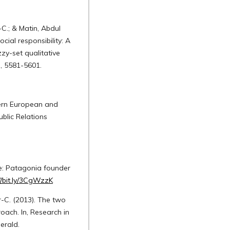
C.; & Matin, Abdul
cial responsibility: A
zy-set qualitative
, 5581-5601.
hern European and
ublic Relations
re: Patagonia founder
//bit.ly/3CgWzzK
r-C. (2013). The two
oach. In, Research in
erald.