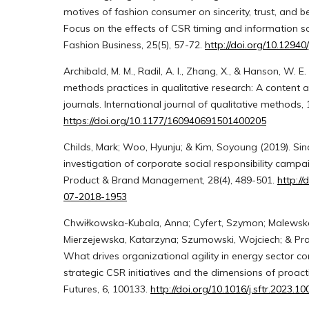
motives of fashion consumer on sincerity, trust, and be
Focus on the effects of CSR timing and information so
Fashion Business, 25(5), 57-72.
http://doi.org/10.12940
Archibald, M. M., Radil, A. I., Zhang, X., & Hanson, W. E
methods practices in qualitative research: A content a
journals. International journal of qualitative methods, 
https://doi.org/10.1177/160940691501400205
Childs, Mark; Woo, Hyunju; & Kim, Soyoung (2019). Sinc
investigation of corporate social responsibility campai
Product & Brand Management, 28(4), 489-501.
http://
07-2018-1953
Chwiłkowska-Kubala, Anna; Cyfert, Szymon; Malewska
Mierzejewska, Katarzyna; Szumowski, Wojciech; & Pra
What drives organizational agility in energy sector c
strategic CSR initiatives and the dimensions of proac
Futures, 6, 100133.
http://doi.org/10.1016/j.sftr.2023.1