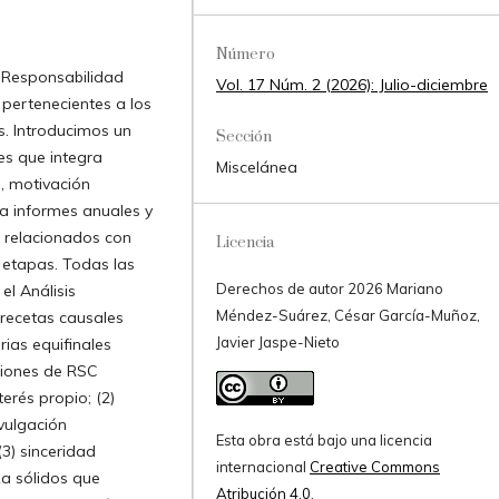
Número
a Responsabilidad
Vol. 17 Núm. 2 (2026): Julio-diciembre
pertenecientes a los
s. Introducimos un
Sección
es que integra
Miscelánea
, motivación
na informes anuales y
s relacionados con
Licencia
 etapas. Todas las
Derechos de autor 2026 Mariano
el Análisis
Méndez-Suárez, César García-Muñoz,
 recetas causales
Javier Jaspe-Nieto
rias equifinales
cciones de RSC
erés propio; (2)
ivulgación
Esta obra está bajo una licencia
(3) sinceridad
internacional
Creative Commons
a sólidos que
Atribución 4.0
.