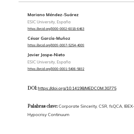
Mariano Méndez-Suárez
ESIC University, España
https://orcid.org/0000-0002-6018-6463
César García-Muñoz
https://orcid.org/0009-0007-5254-4009
Javier Jaspe-Nieto
ESIC University, España
https://orcid.org/0000-0001-5406-5692
DOI:
https://doi.org/10.14198/MEDCOM.30775
Palabras clave:
Corporate Sincerity, CSR, fsQCA, IBEX-
Hypocrisy Continuum