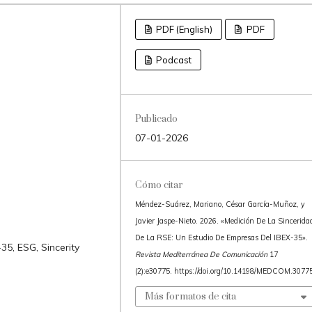
PDF (English)
PDF
Podcast
Publicado
07-01-2026
Cómo citar
Méndez-Suárez, Mariano, César García-Muñoz, y
Javier Jaspe-Nieto. 2026. «Medición De La Sincerida
De La RSE: Un Estudio De Empresas Del IBEX-35».
35, ESG, Sincerity
Revista Mediterránea De Comunicación
17
(2):e30775. https://doi.org/10.14198/MEDCOM.30775
Más formatos de cita