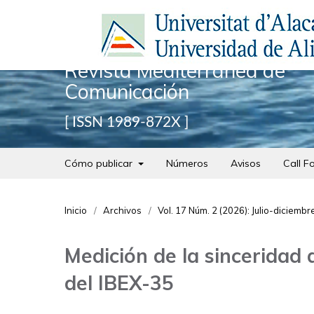
Revista Mediterránea de
Comunicación
ISSN 1989-872X
Cómo publicar
Números
Avisos
Call F
Inicio
/
Archivos
/
Vol. 17 Núm. 2 (2026): Julio-diciembr
Medición de la sinceridad
del IBEX-35