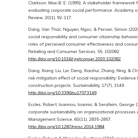
Clarkson, Max-B. E. (1995). A stakeholder framework 
evaluating corporate social performance. Academy
Review, 20(1), 92-117.
Dang, Van Thac; Nguyen, Ngoc; & Pervan, Simon (2020
social responsibility and consumer citizenship behavi
roles of perceived consumer effectiveness and consume
Retailing and Consumer Services, 55, 102082.
http://doi.org/10.1016/j.jretconser.2020.102082
Dang, Xiang; Liu, Lei; Deng, Xiaohui; Zhang, Ning; & C
risk mitigation effect of social responsibility: Evidence
construction projects. Sustainability, 17(7), 3149.
http://doi.org/10.3390/su17073149
Eccles, Robert; Ioannou, Ioannis; & Serafeim, George 
corporate sustainability on organizational processes
Management Science, 60(11), 2835-2857.
http://doi.org/10.1287/mnsc.2014.1984