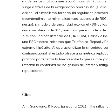
moderan las motivaciones económicas. Simétricament
surge a través de la exageración oportunista (el disc
acción), el simbolismo forzado (la regulación provoca 
desentendimiento minimalista (casi ausencia de RSC 
riesgo). El modelo de sinceridad explica el 76% de los
una consistencia de 0,89, mientras que el modelo de h
71% con una consistencia de 0,94. BBVA, Cellnex e Ibe
una RSC sincera, mientras que Telefónica, Repsol y R
extremo hipócrita. Al operacionalizar la sinceridad c
configuracional, el estudio ofrece una métrica replica
práctica para cerrar la brecha entre lo que se dice y l
reforzar la confianza de los grupos de interés y mitiga
reputacional.
Citas
Ahn, Sungyong; & Ryou, Eunyoung (2021). The influen