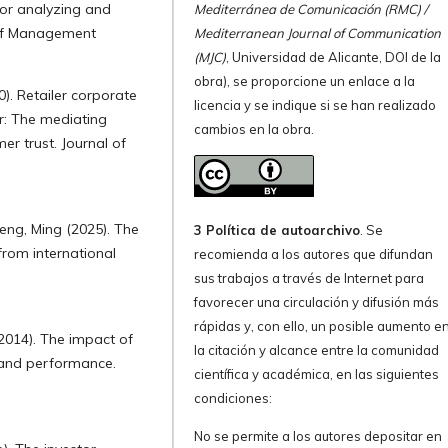
for analyzing and
Mediterránea de Comunicación (RMC) /
 of Management
Mediterranean Journal of Communication
(MJC)
, Universidad de Alicante, DOI de la
obra), se proporcione un enlace a la
). Retailer corporate
licencia y se indique si se han realizado
or: The mediating
cambios en la obra.
r trust. Journal of
heng, Ming (2025). The
3 Política de autoarchivo
. Se
 from international
recomienda a los autores que difundan
sus trabajos a través de Internet para
favorecer una circulación y difusión más
rápidas y, con ello, un posible aumento e
(2014). The impact of
la citación y alcance entre la comunidad
 and performance.
científica y académica, en las siguientes
condiciones:
No se permite a los autores depositar en