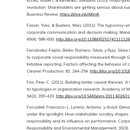
Eccles, Robert; & Klimenko, Svetlana (2019, mayo-junio
revolution: Shareholders are getting serious about sus
Business Review.
https://shre.ink/AKmK
Fassin, Yves; & Buelens, Marc (2011). The hypocrisy–si
corporate communication and decision making. Mana
49(4), 586-600.
http://doi.org/10.1108/0025174111112
Fernández-Feijóo, Belén; Romero, Silvia; y Ruiz, Silvi
to corporate social responsibility measured through 
Initiative reporting: Factors affecting the behavior of
Cleaner Production, 81, 244-254.
http://doi.org/10.1016
Fiss, Peer-C. (2011). Building better causal theories: 
to typologies in organization research. Academy of 
54(2), 393-420.
http://doi.org/10.5465/amj.2011.60263
Forcadell, Francisco-J., Lorena, Antonio, y Aracil, Elena
under the spotlight: How stakeholder scrutiny shapes 
responsibility and its influence on performance. Corpo
Responsibility and Environmental Management, 30(3),