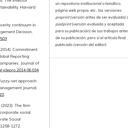
). The investor
un repositorio institucional o temático,
tainability. Harvard
página web propia, etc., las versiones
preprint
(versión antes de ser evaluada) 
postprint
(versión evaluada y aceptada
ncerity continuum in
para su publicación) de sus trabajos ante
gement Decision,
de su publicación, pero sí el artículo final
6503
publicado (versión del editor).
a (2014). Commitment
Global Reporting
 companies. Journal of
/j.jclepro.2014.06.034
A fuzzy-set approach
Management Journal,
120
 (2023). The firm
corporate social
rate Social
 1258-1272.