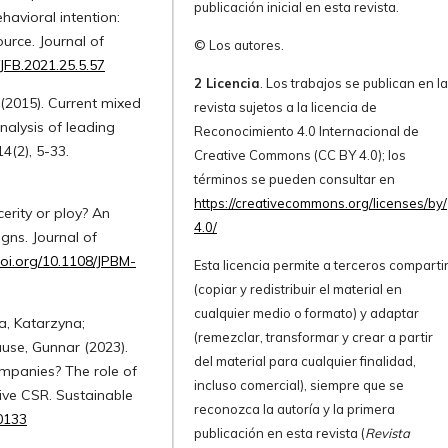
publicación inicial en esta revista.
havioral intention:
urce. Journal of
© Los autores.
/JFB.2021.25.5.57
2 Licencia
. Los trabajos se publican en l
. (2015). Current mixed
revista sujetos a la licencia de
nalysis of leading
Reconocimiento 4.0 Internacional de
14(2), 5-33.
Creative Commons (CC BY 4.0); los
términos se pueden consultar en
https://creativecommons.org/licenses/by/
erity or ploy? An
4.0/
gns. Journal of
doi.org/10.1108/JPBM-
Esta licencia permite a terceros comparti
(copiar y redistribuir el material en
cualquier medio o formato) y adaptar
, Katarzyna;
(remezclar, transformar y crear a partir
use, Gunnar (2023).
del material para cualquier finalidad,
ompanies? The role of
incluso comercial), siempre que se
tive CSR. Sustainable
reconozca la autoría y la primera
00133
publicación en esta revista (
Revista