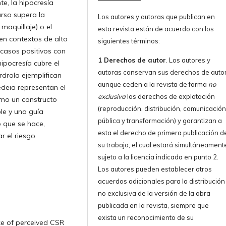
e, la hipocresía
urso supera la
Los autores y autoras que publican en
maquillaje) o el
esta revista están de acuerdo con los
en contextos de alto
siguientes términos:
 casos positivos con
1 Derechos de autor
. Los autores y
ipocresía cubre el
autoras conservan sus derechos de autor
rdrola ejemplifican
aunque ceden a la revista de forma
no
edeia representan el
exclusiva
los derechos de explotación
omo un constructo
(reproducción, distribución, comunicació
ble y una guía
pública y transformación) y garantizan a
o que se hace,
esta el derecho de primera publicación d
r el riesgo
su trabajo, el cual estará simultáneament
sujeto a la licencia indicada en punto 2.
Los autores pueden establecer otros
acuerdos adicionales para la distribución
no exclusiva de la versión de la obra
publicada en la revista, siempre que
exista un reconocimiento de su
ce of perceived CSR