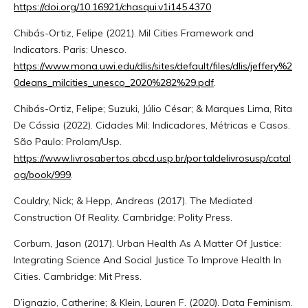
https://doi.org/10.16921/chasqui.v1i145.4370
Chibás-Ortiz, Felipe (2021). Mil Cities Framework and
Indicators. Paris: Unesco.
https://www.mona.uwi.edu/dlis/sites/default/files/dlis/jeffery%2
0deans_milcities_unesco_2020%282%29.pdf
.
Chibás-Ortiz, Felipe; Suzuki, Júlio César; & Marques Lima, Rita
De Cássia (2022). Cidades Mil: Indicadores, Métricas e Casos.
São Paulo: Prolam/Usp.
https://www.livrosabertos.abcd.usp.br/portaldelivrosusp/catal
og/book/999
.
Couldry, Nick; & Hepp, Andreas (2017). The Mediated
Construction Of Reality. Cambridge: Polity Press.
Corburn, Jason (2017). Urban Health As A Matter Of Justice:
Integrating Science And Social Justice To Improve Health In
Cities. Cambridge: Mit Press.
D’ignazio, Catherine; & Klein, Lauren F. (2020). Data Feminism.