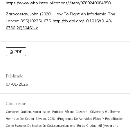
https://www.who.int/publications/i/item/9789240084858
Zarocostas, John (2020). How To Fight An Infodemic. The
Lancet, 395(10225), 676.
http://dx.doi.org/10.1016/s0140-
6736(20)30461-x
PDF
Publicado
07-01-2026
Cómo citar
Camanes-Guillen, Maria-Isabel, Patrícia-Fátima Cezarani-Silveira, y Guilherme-
Henrique De-Souza-Silveira. 2026. «Programas De Actividad Física Y Reabilitación
Como Espacios De Mediación Sociocomunicacional En La Ciudad Mil (Media and