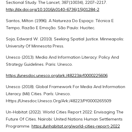
Sectional Study. The Lancet, 387(10034), 2207–2217.
http://dx.doi.org/10.1016/s0140-6736(15)01284-2
Santos, Milton (1996). A Natureza Do Espaço: Técnica E
Tempo, Razão E Emoção. São Paulo: Hucitec.
Soja, Edward W. (2010). Seeking Spatial Justice. Minneapolis:
University Of Minnesota Press.
Unesco (2013). Media And Information Literacy: Policy And
Strategy Guidelines. Paris: Unesco.
https://unesdoc.unesco.org/ark:/48223/pf0000225606
Unesco (2018). Global Framework For Media And Information
Literacy (Mil) Cities. París: Unesco.
Https://Unesdoc.Unesco.Org/Ark:/48223/Pf0000265509
Un-Habitat (2022). World Cities Report 2022: Envisaging The
Future Of Cities. Nairobi: United Nations Human Settlements
Programme.
https://unhabitat.org/world-cities-report-2022