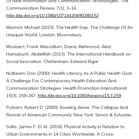
Of New Information And Communication Technologies. The
Communication Review, 7(1), 3–14.
http://dx.doi.org/10.1080/10714420490280152
Marmot, Michael (2015). The Health Gap: The Challenge Of An
Unequal World. London: Bloomsbury.
Moulaert, Frank; Maccallum, Diana; Mehmood, Abid;
Hamdouch, Abdelillah (2013). The International Handbook on
Social Innovation. Cheltenham: Edward Elgar.
Nutbeam, Don (2000). Health Literacy As A Public Health Goal:
A Challenge For Contemporary Health Education And
Communication Strategies. Health Promotion International,
15(3), 259–267.
http://dx.doi.org/10.1093/heapro/15.3.259
Putnam, Robert D. (2000). Bowling Alone: The Collapse And
Revival of American Community. New York: Simon & Schuster.
Sallis, James F. Et Al. (2016). Physical Activity in Relation to
Urban Environments in 14 Cities Worldwide: A Cross-