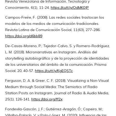
Revista Venezolana de Información, Tecnología y
Conocimiento, 6(1), 11-24.
https://cutt.ly/OdMK0JP
Campos-Freire, F. (2008). Las redes sociales trastocan los
modelos de los medios de comunicación tradicionales.
Revista Latina de Comunicación Social, 11(63), 277-286.
https://doi.org/d6bb89
De-Casas-Moreno, P.; Tejedor-Calvo, S. y Romero-Rodríguez,
L. M. (2018). Micronarrativas en Instagram. Análisis del
storytelling autobiográfico y de la proyección de identidades
de los universitarios del ámbito de la comunicación. Prisma
Social, 20, 40-57.
https://cutt.ly/KgEQSTc
Ferguson, D. A. & Greer, C. F. (2018). Visualizing a Non-Visual
Medium through Social Media: The Semiotics of Radio
Station Posts on Instagram. Journal of Radio & Audio Media,
25(1), 126-141.
https://doi.org/ff2x
Fondevila-Gascón, J. F.; Gutiérrez-Aragón, Ó.; Copeiro, M.;
Villalba-Palacín, V. y Polo-López, M. (2020). Influencia de las