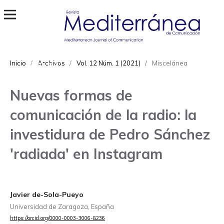
Revista Mediterránea de Comunicación
ISSN
Inicio
/
Archivos
/
Vol. 12 Núm. 1 (2021)
/
Miscelánea
1989-872X
Nuevas formas de
comunicación de la radio: la
investidura de Pedro Sánchez
'radiada' en Instagram
Javier de-Sola-Pueyo
Universidad de Zaragoza, España
https://orcid.org/0000-0003-3006-8236