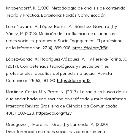
Krippendorff, K. (1990). Metodología de análisis de contenido.
Teoría y Práctica. Barcelona: Paidós Comunicación.
Lara-Navarra, P.; López-Borrull, A.; Sánchez-Navarro, J. y
Yànez, P. (2018). Medición de la influencia de usuarios en
redes sociales: propuesta SocialEngagement. El profesional
de la información, 27(4), 899-908.
https://doi.org/ff3f
López-García, X.; Rodríguez-Vázquez, A. I. y Pereira-Fariña, X.
(2017). Competencias tecnológicas y nuevos perfiles
profesionales: desafíos del periodismo actual. Revista
Comunicar, 25(53), 81-90.
https://doi.org/ff3j
Martínez-Costa, M. y Prata, N. (2017). La radio en busca de su
audiencia: hacia una escucha diversificada y multiplataforma.
Intercom: Revista Brasileira de Ciências da Comunicação,
40(3), 109-128.
https://doi.org/ff2v
Orbegozo, J.; Morales-i-Gras, J. y Larrondo, A. (2020).
Desinformación en redes sociales: ¿compartimentos