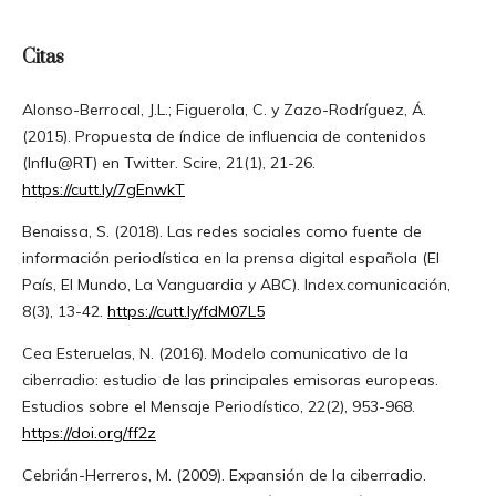
Citas
Alonso-Berrocal, J.L.; Figuerola, C. y Zazo-Rodríguez, Á.
(2015). Propuesta de índice de influencia de contenidos
(Influ@RT) en Twitter. Scire, 21(1), 21-26.
https://cutt.ly/7gEnwkT
Benaissa, S. (2018). Las redes sociales como fuente de
información periodística en la prensa digital española (El
País, El Mundo, La Vanguardia y ABC). Index.comunicación,
8(3), 13-42.
https://cutt.ly/fdM07L5
Cea Esteruelas, N. (2016). Modelo comunicativo de la
ciberradio: estudio de las principales emisoras europeas.
Estudios sobre el Mensaje Periodístico, 22(2), 953-968.
https://doi.org/ff2z
Cebrián-Herreros, M. (2009). Expansión de la ciberradio.