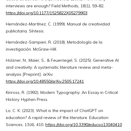
interviews are enough? Field Methods, 18(1), 59–82.
https://doi.org/10.1177/1525822X05279903
Hernández-Martínez, C. (1999). Manual de creatividad
publicitaria. Síntesis.
Hernández-Sampieri, R. (2018). Metodología de la
investigación. McGraw-Hill.
Holzner, N., Maier, S., & Feuerriegel, S. (2025). Generative AI
and creativity: A systematic literature review and meta-
analysis [Preprint]. arXiv.
https://doi.org/10.48550/arXiv.2505.17241
Kinross, R. (1992). Modern Typography: An Essay in Critical
History. Hyphen Press.
Lo, C. K. (2023). What is the impact of ChatGPT on
education? A rapid review of the literature. Education
Sciences, 13(4), 410.
https://doi.org/10.3390/educsci13040410