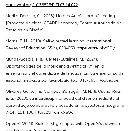
https://doi.org/10.36825/RITI.07.14.022
Morillo-Borrello, C. (2023). Heroes Aren't Hard of Hearing
[Proyecto de clase, CEADE Leonardo, Centro Autorizado de
Estudios en Diseño].
Morris, T. H. (2019). Self-directed learning. International
Review of Education, 65(4), 633-653.
https://shre.ink/x5Oy
Muñoz-Basols, J., & Fuertes-Gutiérrez, M. (2024).
Oportunidades de la Inteligencia Artificial (IA) en la
enseñanza y el aprendizaje de lenguas. En, La enseñanza del
español mediada por tecnología (pp. 343-365). Routledge.
Olivares-Gallo, J. E., Campos-Barragán, M. N., & Osuna-Ruiz,
E. G. (2023). La interdisciplinariedad del diseño mediante el
aprendizaje colaborativo y basado en proyectos. Zincografía
7(14), 111-130.
https://shre.ink/x5Oo
OpenAI (2023). Build next-gen apps with OpenAI’s powerful
models.
https://openai.com/api/