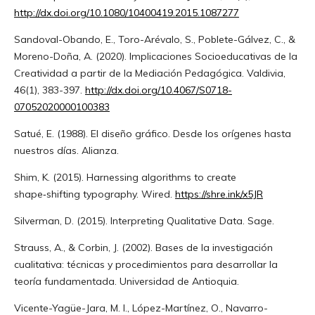
http://dx.doi.org/10.1080/10400419.2015.1087277
Sandoval-Obando, E., Toro-Arévalo, S., Poblete-Gálvez, C., &
Moreno-Doña, A. (2020). Implicaciones Socioeducativas de la
Creatividad a partir de la Mediación Pedagógica. Valdivia,
46(1), 383-397.
http://dx.doi.org/10.4067/S0718-
07052020000100383
Satué, E. (1988). El diseño gráfico. Desde los orígenes hasta
nuestros días. Alianza.
Shim, K. (2015). Harnessing algorithms to create
shape‑shifting typography. Wired.
https://shre.ink/x5JR
Silverman, D. (2015). Interpreting Qualitative Data. Sage.
Strauss, A., & Corbin, J. (2002). Bases de la investigación
cualitativa: técnicas y procedimientos para desarrollar la
teoría fundamentada. Universidad de Antioquia.
Vicente-Yagüe-Jara, M. I., López-Martínez, O., Navarro-