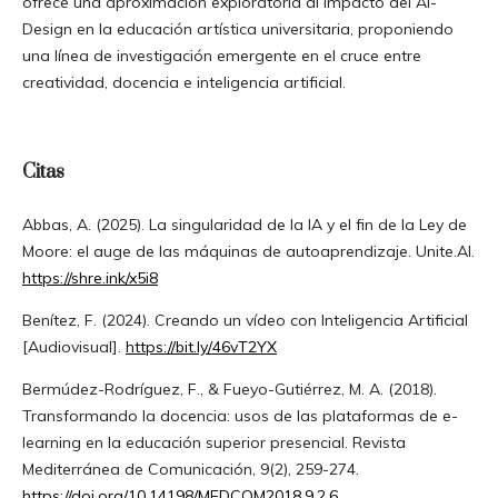
ofrece una aproximación exploratoria al impacto del AI-
Design en la educación artística universitaria, proponiendo
una línea de investigación emergente en el cruce entre
creatividad, docencia e inteligencia artificial.
Citas
Abbas, A. (2025). La singularidad de la IA y el fin de la Ley de
Moore: el auge de las máquinas de autoaprendizaje. Unite.AI.
https://shre.ink/x5i8
Benítez, F. (2024). Creando un vídeo con Inteligencia Artificial
[Audiovisual].
https://bit.ly/46vT2YX
Bermúdez-Rodríguez, F., & Fueyo-Gutiérrez, M. A. (2018).
Transformando la docencia: usos de las plataformas de e-
learning en la educación superior presencial. Revista
Mediterránea de Comunicación, 9(2), 259-274.
https://doi.org/10.14198/MEDCOM2018.9.2.6