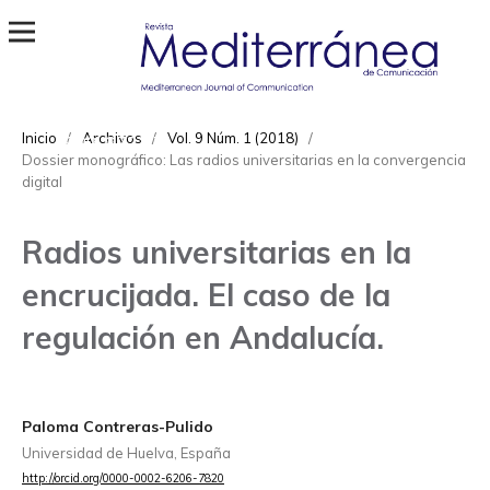
Revista Mediterránea de Comunicación
ISSN
Inicio
/
Archivos
/
Vol. 9 Núm. 1 (2018)
/
1989-872X
Dossier monográfico: Las radios universitarias en la convergencia
digital
Radios universitarias en la
encrucijada. El caso de la
regulación en Andalucía.
Paloma Contreras-Pulido
Universidad de Huelva, España
http://orcid.org/0000-0002-6206-7820