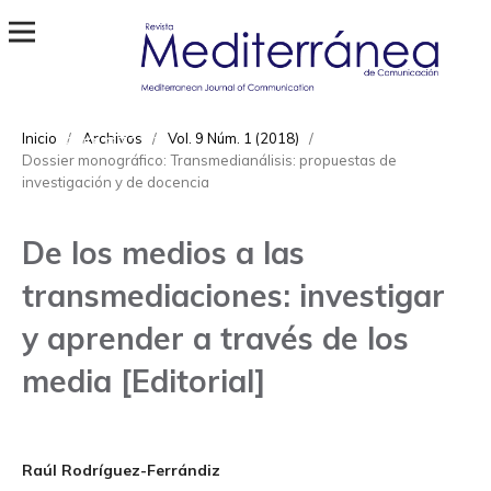
Revista Mediterránea de Comunicación
ISSN
Inicio
/
Archivos
/
Vol. 9 Núm. 1 (2018)
/
1989-872X
Dossier monográfico: Transmedianálisis: propuestas de
investigación y de docencia
De los medios a las
transmediaciones: investigar
y aprender a través de los
media [Editorial]
Raúl Rodríguez-Ferrándiz