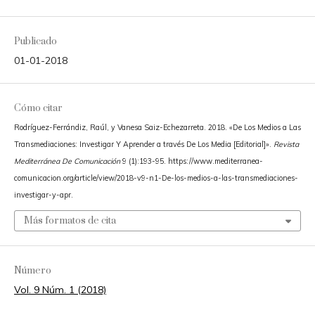
Publicado
01-01-2018
Cómo citar
Rodríguez-Ferrándiz, Raúl, y Vanesa Saiz-Echezarreta. 2018. «De Los Medios a Las
Transmediaciones: Investigar Y Aprender a través De Los Media [Editorial]».
Revista
Mediterránea De Comunicación
9 (1):193-95. https://www.mediterranea-
comunicacion.org/article/view/2018-v9-n1-De-los-medios-a-las-transmediaciones-
investigar-y-apr.
Más formatos de cita
Número
Vol. 9 Núm. 1 (2018)