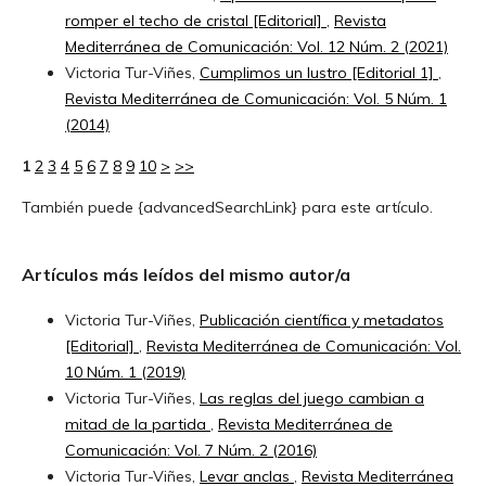
romper el techo de cristal [Editorial]
,
Revista
Mediterránea de Comunicación: Vol. 12 Núm. 2 (2021)
Victoria Tur-Viñes,
Cumplimos un lustro [Editorial 1]
,
Revista Mediterránea de Comunicación: Vol. 5 Núm. 1
(2014)
1
2
3
4
5
6
7
8
9
10
>
>>
También puede {advancedSearchLink} para este artículo.
Artículos más leídos del mismo autor/a
Victoria Tur-Viñes,
Publicación científica y metadatos
[Editorial]
,
Revista Mediterránea de Comunicación: Vol.
10 Núm. 1 (2019)
Victoria Tur-Viñes,
Las reglas del juego cambian a
mitad de la partida
,
Revista Mediterránea de
Comunicación: Vol. 7 Núm. 2 (2016)
Victoria Tur-Viñes,
Levar anclas
,
Revista Mediterránea