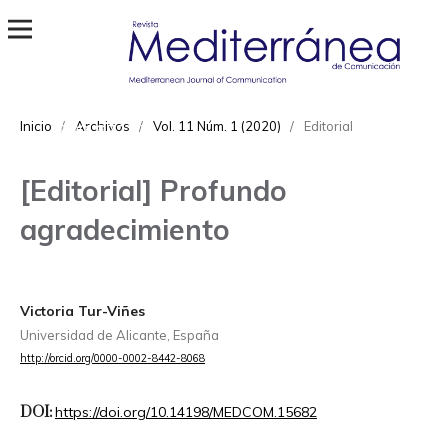
Revista Mediterránea de Comunicación
ISSN
Inicio
/
Archivos
/
Vol. 11 Núm. 1 (2020)
/
Editorial
1989-872X
[Editorial] Profundo
agradecimiento
Victoria Tur-Viñes
Universidad de Alicante, España
http://orcid.org/0000-0002-8442-8068
DOI:
https://doi.org/10.14198/MEDCOM.15682